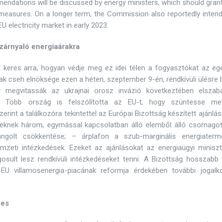
dations will be discussed by energy ministers, which should grant
asures. On a longer term, the Commission also reportedly intend
U electricity market in early 2023.
szárnyaló energiaárakra
keres arra, hogyan védje meg ez idei télen a fogyasztókat az eg
k cseh elnöksége ezen a héten, szeptember 9-én, rendkívüli ülésre 
y megvitassák az ukrajnai orosz invázió következtében elszaba
ket. Több ország is felszólította az EU-t, hogy szüntesse m
zerint a találkozóra tekintettel az Európai Bizottság készített ajánlá
éseknek három, egymással kapcsolatban álló elemből álló csomagot 
angolt csökkentése; – árplafon a szub-marginális energiaterme
zeti intézkedések. Ezeket az ajánlásokat az energiaügyi miniszt
osult lesz rendkívüli intézkedéseket tenni. A Bizottság hosszabb 
EU villamosenergia-piacának reformja érdekében további jogalko
xes