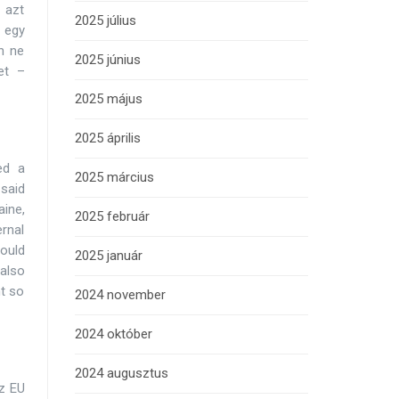
 azt
2025 július
 egy
n ne
2025 június
et –
2025 május
2025 április
ed a
2025 március
 said
aine,
2025 február
ernal
could
2025 január
also
t so
2024 november
2024 október
2024 augusztus
z EU