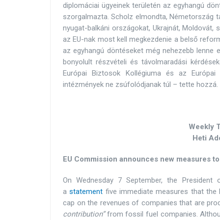
diplomáciai ügyeinek területén az egyhangú dön
szorgalmazta. Scholz elmondta, Németország tá
nyugat-balkáni országokat, Ukrajnát, Moldovát, 
az EU-nak most kell megkezdenie a belső refor
az egyhangú döntéseket még nehezebb lenne elé
bonyolult részvételi és távolmaradási kérdése
Európai Biztosok Kollégiuma és az Európai 
intézmények ne zsúfolódjanak túl – tette hozzá.
Weekly 
Heti Ad
EU Commission announces new measures to c
On Wednesday 7 September, the President o
a
statement
five immediate measures that the E
cap on the revenues of companies that are produ
contribution”
from fossil fuel companies. Althou