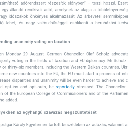
zámítható adórendszert részesítik előnyben” – teszi hozzá. Ezért
egy állandó rendkívüli adót, amelynek az alapja a többletnyereség
k vagy időszakok önkényes alkalmazását. Az árbevétel semmiképpe
ztő lehet, és nagy valószínűséggel csökkenti a beruházási kedv
nding unanimity voting on taxation
 on Monday 29 August, German Chancellor Olaf Scholz advocat
jority voting in the fields of taxation and EU diplomacy. Mr Scholz
 or thirty-six members, including the Western Balkan countries, Ukr
ome new countries into the EU, the EU must start a process of int
ease disparities and unanimity will be even harder to achieve and 
ted opt-ins and opt-outs, he
reportedly
stressed. The Chancellor 
on of the European College of Commissioners and of the Parliamen
 he added.
ügyekben az egyhangú szavazás megszüntetését
 prágai Károly Egyetemen tartott beszédében az adózás, valamint a