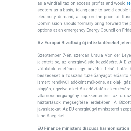
as a windfall tax on excess profits and would
re
sectors as a basis, taking care to avoid double 
electricity demand, a cap on the price of Russ
Commission should formally bring forward the 
options at an emergency Energy Council on Frid
Az Európai Bizottság új intézkedéseket jelen
Szeptember 7-én, szerdán Ursula Von der Leyen
jelentett be, az energiaválság kezelésére. A Biz
vállalatok esetében egy bevételi felső határ 
beszedését a fosszilis tüzelőanyagot előállító
ismert, rendkívüli adóként működne, az olaj-, g
alapján, ügyelve a kettős adóztatás elkerülésér
villamosenergia-igény csökkentésére, az orosz
háztartások megsegítése érdekében. A Bizott
javaslatokat. Az EU energiaügyi miniszterei szep
lehetőségeket.
EU Finance ministers discuss harmonisation i