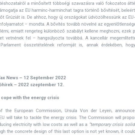
téshozatalról a minősített többségi szavazásra való fokozatos átt
mogatja az EU harminc-harminchat tagra történő bővítését, beleért
sőt Grúziát is. De ahhoz, hogy új országokat üdvözölhessünk az EU
mfolyamatot – mondta. A bővítés tovább növelné az egyenlőtlensége
rni, emiatt rengeteg különböző szabályt kellene meghozni, ezek p
ket vetnének fel – hangsúlyozta továbbá. A kancellár megemlített
Parlament összetételének reformját is, annak érdekében, hog
Tax News – 12 September 2022
óhírek – 2022 szeptember 12.
ope with the energy crisis
f the European Commission, Ursula Von der Leyen, announce
U will take to tackle the energy crisis. The Commission will prop
cing electricity with low costs as well as a
“temporary crisis solid
gh the concrete design of this last option is not yet known, it coul