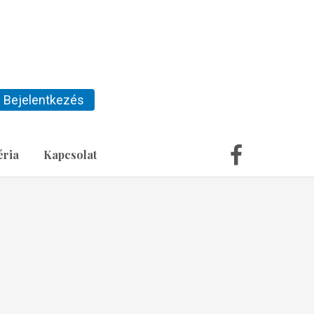
Bejelentkezés
éria
Kapcsolat