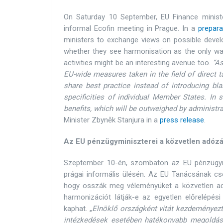
On Saturday 10 September, EU Finance minis
informal Ecofin meeting in Prague. In a
prepar
ministers to exchange views on possible develo
whether they see harmonisation as the only wa
activities might be an interesting avenue too.
“As
EU-wide measures taken in the field of direct 
share best practice instead of introducing bla
specificities of individual Member States. In s
benefits, which will be outweighed by administra
Minister Zbyněk Stanjura in a
press release
.
Az EU pénzügyminiszterei a közvetlen adózá
Szeptember 10-én, szombaton az EU pénzügymin
prágai informális ülésén. Az EU Tanácsának cs
hogy osszák meg véleményüket a közvetlen adóz
harmonizációt látják-e az egyetlen előrelépési
kaphat. „
Elnöklő országként vitát kezdeményeztü
intézkedések esetében hatékonyabb megoldás 