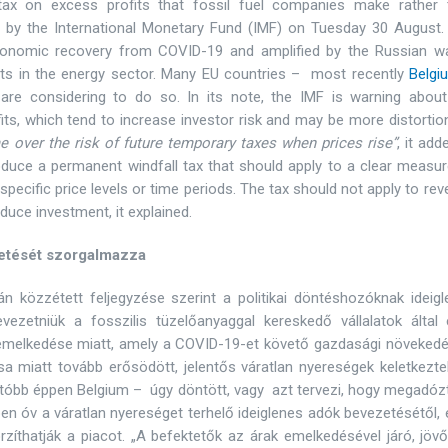
ax on excess profits that fossil fuel companies make rather 
 by the International Monetary Fund (IMF) on Tuesday 30 August.
 economic recovery from COVID-19 and amplified by the Russian wa
ofits in the energy sector. Many EU countries – most recently
Belgi
 are considering to do so. In its note, the IMF is warning about
its, which tend to increase investor risk and may be more distortio
me over the risk of future temporary taxes when prices rise”
, it adde
uce a permanent windfall tax that should apply to a clear measur
 specific price levels or time periods. The tax should not apply to re
educe investment, it explained.
zetését szorgalmazza
 közzétett feljegyzése szerint a politikai döntéshozóknak ideigl
ezetniük a fosszilis tüzelőanyaggal kereskedő vállalatok által e
k emelkedése miatt, amely a COVID-19-et követő gazdasági növekedé
a miatt tovább erősödött, jelentős váratlan nyereségek keletkezte
tóbb éppen Belgium – úgy döntött, vagy azt tervezi, hogy megadózt
ben óv a váratlan nyereséget terhelő ideiglenes adók bevezetésétől,
orzíthatják a piacot. „A befektetők az árak emelkedésével járó, jöv