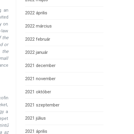
g an
2022 április
vited
ly on
2022 március
-law
f the
2022 február
d or
 the
2022 január
small
ance
2021 december
2021 november
2021 október
ofin
ket,
2021 szeptember
gy a
2021 július
epet
intű
2021 április
a az