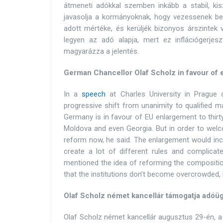
átmeneti adókkal szemben inkább a stabil, kis
javasolja a kormányoknak, hogy vezessenek be 
adott mértéke, és kerüljék bizonyos árszinte
legyen az adó alapja, mert ez inflációgerjes
magyarázza a jelentés.
German Chancellor Olaf Scholz in favour of e
In a
speech
at Charles University in Prague
progressive shift from unanimity to qualified ma
Germany is in favour of EU enlargement to thirty
Moldova and even Georgia. But in order to welc
reform now, he said. The enlargement would incr
create a lot of different rules and complica
mentioned the idea of reforming the compositi
that the institutions don’t become overcrowded,
Olaf Scholz német kancellár támogatja adó
Olaf Scholz német kancellár augusztus 29-én, a