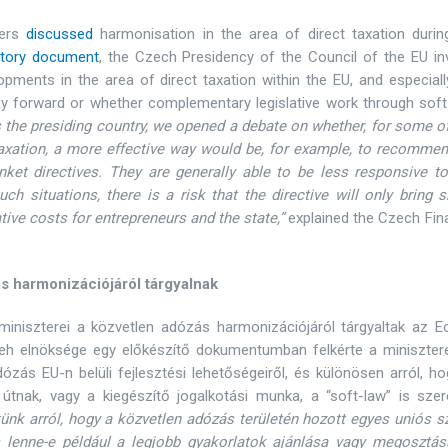
ters
discussed
harmonisation in the area of direct taxation durin
atory document
, the Czech Presidency of the Council of the EU in
pments in the area of direct taxation within the EU, and especial
y forward or whether complementary legislative work through soft
 the presiding country, we opened a debate on whether, for some o
taxation, a more effective way would be, for example, to recommen
nket directives. They are generally able to be less responsive to
uch situations, there is a risk that the directive will only bring 
tive costs for entrepreneurs and the state,”
explained the Czech Fin
s harmonizációjáról tárgyalnak
iszterei a közvetlen adózás harmonizációjáról tárgyaltak az Ec
eh elnöksége egy előkészítő dokumentumban felkérte a minisztere
ás EU-n belüli fejlesztési lehetőségeiről, és különösen arról, ho
 útnak, vagy a kiegészítő jogalkotási munka, a “soft-law” is szer
nk arról, hogy a közvetlen adózás területén hozott egyes uniós sz
lenne-e például a legjobb gyakorlatok ajánlása vagy megosztás