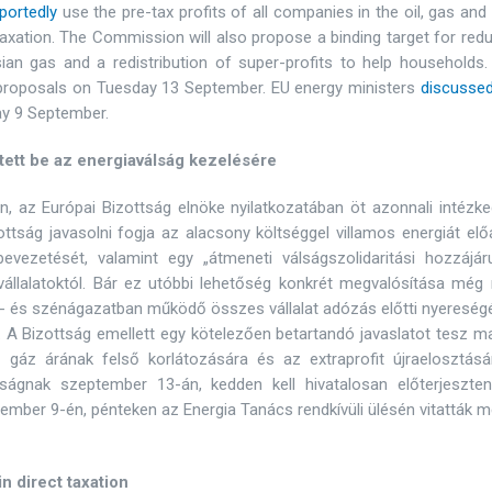
portedly
use the pre-tax profits of all companies in the oil, gas and
taxation. The Commission will also propose a binding target for red
ian gas and a redistribution of super-profits to help households.
proposals on Tuesday 13 September. EU energy ministers
discusse
ay 9 September.
tett be az energiaválság kezelésére
, az Európai Bizottság elnöke nyilatkozatában öt azonnali intézke
ottság javasolni fogja az alacsony költséggel villamos energiát előá
bevezetését, valamint egy „átmeneti válságszolidaritási hozzájáru
 vállalatoktól. Bár ez utóbbi lehetőség konkrét megvalósítása még
áz- és szénágazatban működő összes vállalat adózás előtti nyeresé
e. A Bizottság emellett egy kötelezően betartandó javaslatot tesz m
 gáz árának felső korlátozására és az extraprofit újraelosztásá
ságnak szeptember 13-án, kedden kell hivatalosan előterjeszten
tember 9-én, pénteken az Energia Tanács rendkívüli ülésén vitatták 
n direct taxation