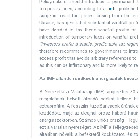
Policymakers should introduce a permanent t
temporary ones, according to a
note
published
surge in fossil fuel prices, arising from the
Ukraine, has generated substantial windfall pr
have decided to tax these windfall profits or
introduction of temporary taxes on windfall prof
“Investors prefer a stable, predictable tax regi
therefore recommends to governments to introd
excess profit that avoids arbitrary references to
as this can be inflationary and is more likely to r
Az IMF állandó rendkívüli energiaadók beve
A Nemzetközi Valutaalap (IMF) augusztus 30-án
megoldások helyett állandó adókat kellene bev
extraprofitra. A fosszilis tüzelőanyagok árána
kezdődött, majd az ukrajnai orosz háború hatás
energiaszektorban. Számos uniós ország – legu
ezt a váratlan nyereséget. Az IMF a feljegyzésé
általában növelik a befektetői kockázatot, és t