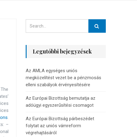
Legutóbbi bejegyzések
Az AMLA egységes uniós
megközelítést vezet be a pénzmosás
elleni szabályok érvényesítésére
. The
tes’
Az Európai Bizottság bemutatja az
ices
adóügyi egyszerűsítési csomagot
rices
ions
.
Az Európai Bizottság párbeszédet
s: –
folytat az uniós vámreform
ional
végrehajtásáról