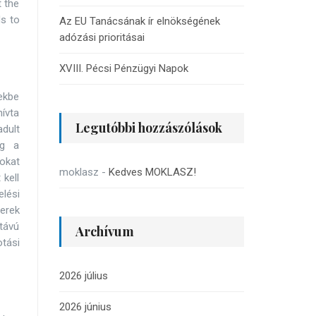
 the
s to
Az EU Tanácsának ír elnökségének
adózási prioritásai
XVIII. Pécsi Pénzügyi Napok
ekbe
hívta
Legutóbbi hozzászólások
dult
eg a
sokat
moklasz
-
Kedves MOKLASZ!
kell
lési
erek
távú
Archívum
tási
2026 július
2026 június