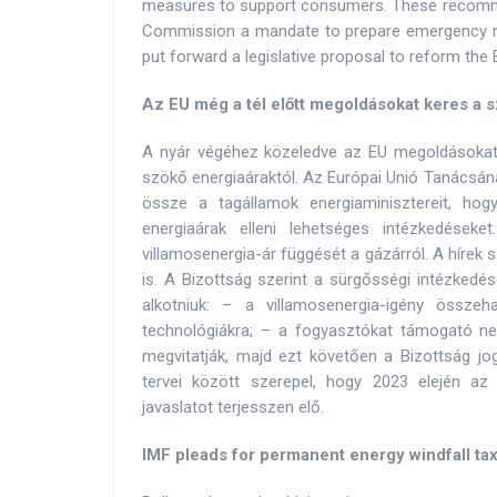
measures to support consumers. These recommen
Commission a mandate to prepare emergency me
put forward a legislative proposal to reform the E
Az EU még a tél előtt megoldásokat keres a 
A nyár végéhez közeledve az EU megoldásokat 
szökő energiaáraktól. Az Európai Unió Tanácsána
össze a tagállamok energiaminisztereit, hog
energiaárak elleni lehetséges intézkedése
villamosenergia-ár függését a gázárról. A hírek s
is. A Bizottság szerint a sürgősségi intézked
alkotniuk: – a villamosenergia-igény összeh
technológiákra; – a fogyasztókat támogató nem
megvitatják, majd ezt követően a Bizottság jog
tervei között szerepel, hogy 2023 elején az 
javaslatot terjesszen elő.
IMF pleads for permanent energy windfall ta