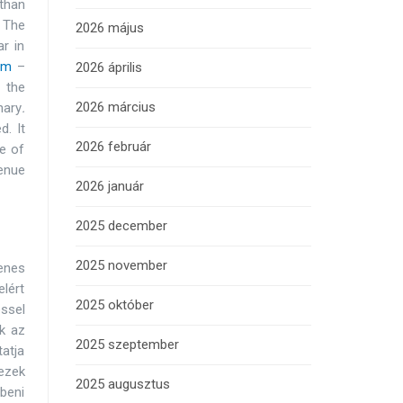
than
 The
2026 május
r in
um
–
2026 április
 the
2026 március
nary
.
d. It
2026 február
e of
venue
2026 január
2025 december
2025 november
enes
lért
2025 október
ssel
k az
2025 szeptember
atja
 ezek
2025 augusztus
őbeni