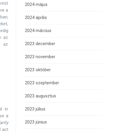
érést
2024 május
ve a
-ban,
2024 április
ket,
edig
2024 március
e az
2023 december
y az
2023 november
2023 október
2023 szeptember
2023 augusztus
d in
2023 július
ose a
2023 június
arity
d act