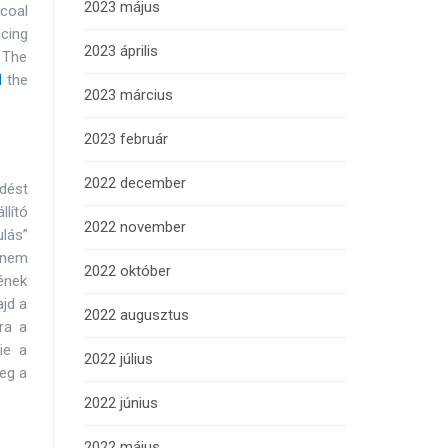
2023 május
 coal
ucing
2023 április
 The
d
the
2023 március
2023 február
2022 december
dést
llító
2022 november
lás”
 nem
2022 október
gének
ajd a
2022 augusztus
ra a
ie a
2022 július
meg a
2022 június
2022 május