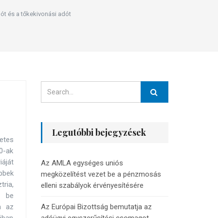
ót és a tőkekivonási adót
Legutóbbi bejegyzések
etes
20-ak
áját
Az AMLA egységes uniós
öbbek
megközelítést vezet be a pénzmosás
ria,
elleni szabályok érvényesítésére
t be
n az
Az Európai Bizottság bemutatja az