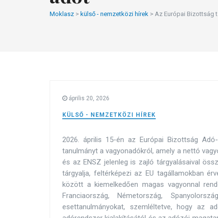
Moklasz
>
külső - nemzetközi hírek
>
Az Európai Bizottság t
április 20, 2026
KÜLSŐ - NEMZETKÖZI HÍREK
2026. április 15-én az Európai Bizottság A
tanulmányt a vagyonadókról, amely a nettó vagyo
és az ENSZ jelenleg is zajló tárgyalásaival ös
tárgyalja, feltérképezi az EU tagállamokban ér
között a kiemelkedően magas vagyonnal rend
Franciaország, Németország, Spanyolorsz
esettanulmányokat, szemléltetve, hogy az a