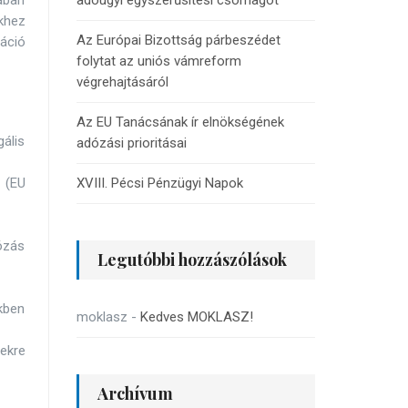
lában
adóügyi egyszerűsítési csomagot
khez
Az Európai Bizottság párbeszédet
áció
folytat az uniós vámreform
végrehajtásáról
Az EU Tanácsának ír elnökségének
ális
adózási prioritásai
 (EU
XVIII. Pécsi Pénzügyi Napok
ózás
Legutóbbi hozzászólások
kben
moklasz
-
Kedves MOKLASZ!
ekre
Archívum