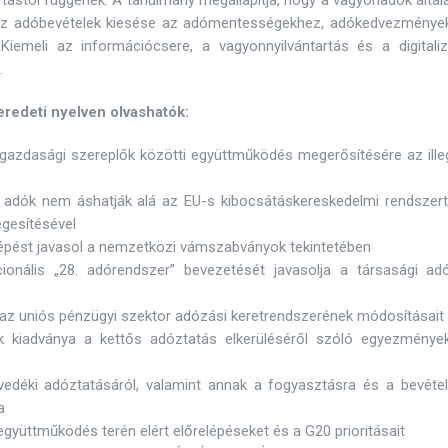
tástól függenek. A tanulmány megállapítja, hogy a vagyonadók álta
el az adóbevételek kiesése az adómentességekhez, adókedvezménye
iemeli az információcsere, a vagyonnyilvántartás és a digitaliz
.
eredeti nyelven olvashatók:
gazdasági szereplők közötti együttműködés megerősítésére az illeg
ti adók nem áshatják alá az EU-s kibocsátáskereskedelmi rendszert
gesítésével
lépést javasol a nemzetközi vámszabványok tekintetében
onális „28. adórendszer” bevezetését javasolja a társasági ad
k az uniós pénzügyi szektor adózási keretrendszerének módosításait
 kiadványa a kettős adóztatás elkerüléséről szóló egyezménye
edéki adóztatásáról, valamint annak a fogyasztásra és a bevétel
a
együttműködés terén elért előrelépéseket és a G20 prioritásait