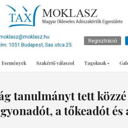
moklasz@moklasz.hu
Regisztráció
ím: 1051 Budapest, Sas utca 25.
Események
Szakértő válaszol
Tagoknak
Gal
ág tanulmányt tett közzé
agyonadót, a tőkeadót és