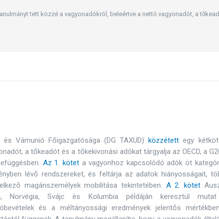
anulmányt tett közzé a vagyonadókról, beleértve a nettó vagyonadót, a tőkead
dó- és Vámunió Főigazgatósága (DG TAXUD)
közzétett
egy kétköt
nadót, a tőkeadót és a tőkekivonási adókat tárgyalja az OECD, a G
szefüggésben.
Az 1. kötet
a vagyonhoz kapcsolódó adók öt kategóri
vényben lévő rendszereket, és feltárja az adatok hiányosságait, t
elkező magánszemélyek mobilitása tekintetében.
A 2. kötet
Auszt
ág, Norvégia, Svájc és Kolumbia példáján keresztül muta
dóbevételek és a méltányossági eredmények jelentős mértékbe