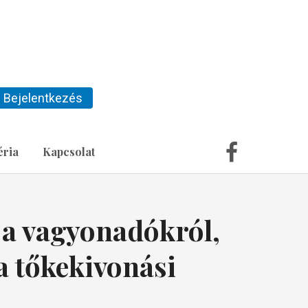
Bejelentkezés
éria
Kapcsolat
 a vagyonadókról,
 a tőkekivonási