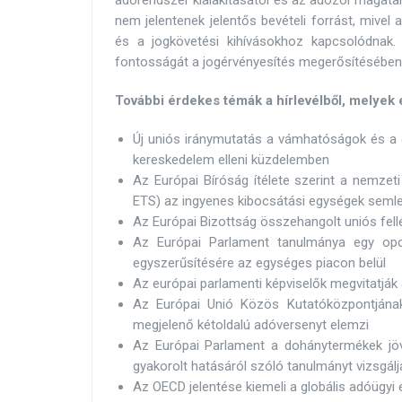
adórendszer kialakításától és az adózói magatar
nem jelentenek jelentős bevételi forrást, miv
és a jogkövetési kihívásokhoz kapcsolódnak. K
fontosságát a jogérvényesítés megerősítésében
További érdekes témák a hírlevélből, melyek 
Új uniós iránymutatás a vámhatóságok és a 
kereskedelem elleni küzdelemben
Az Európai Bíróság ítélete szerint a nemze
ETS) az ingyenes kibocsátási egységek semle
Az Európai Bizottság összehangolt uniós fel
Az Európai Parlament tanulmánya egy opci
egyszerűsítésére az egységes piacon belül
Az európai parlamenti képviselők megvitatjá
Az Európai Unió Közös Kutatóközpontjának
megjelenő kétoldalú adóversenyt elemzi
Az Európai Parlament a dohánytermékek jöv
gyakorolt hatásáról szóló tanulmányt vizsgálj
Az OECD jelentése kiemeli a globális adóügyi 