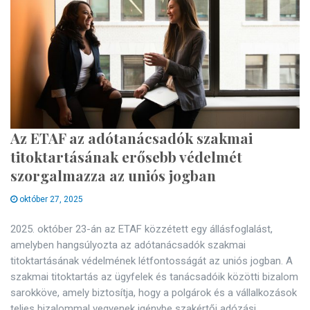
Az ETAF az adótanácsadók szakmai
titoktartásának erősebb védelmét
szorgalmazza az uniós jogban
október 27, 2025
2025. október 23-án az ETAF közzétett egy állásfoglalást,
amelyben hangsúlyozta az adótanácsadók szakmai
titoktartásának védelmének létfontosságát az uniós jogban. A
szakmai titoktartás az ügyfelek és tanácsadóik közötti bizalom
sarokköve, amely biztosítja, hogy a polgárok és a vállalkozások
teljes bizalommal vegyenek igénybe szakértői adózási