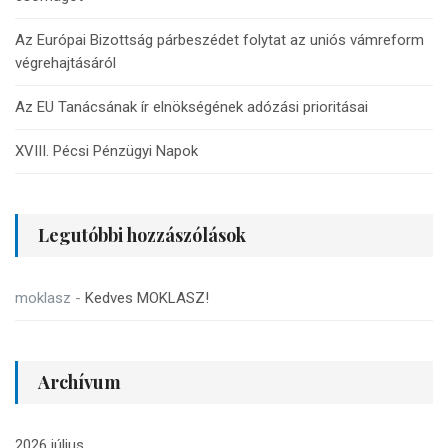
Az Európai Bizottság párbeszédet folytat az uniós vámreform
végrehajtásáról
Az EU Tanácsának ír elnökségének adózási prioritásai
XVIII. Pécsi Pénzügyi Napok
Legutóbbi hozzászólások
moklasz
-
Kedves MOKLASZ!
Archívum
2026 július