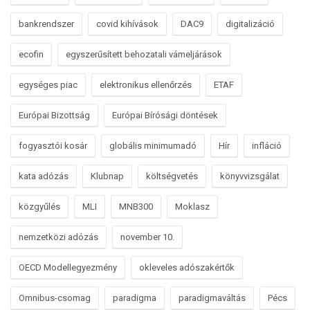
bankrendszer
covid kihívások
DAC9
digitalizáció
ecofin
egyszerűsített behozatali vámeljárások
egységes piac
elektronikus ellenőrzés
ETAF
Európai Bizottság
Európai Bírósági döntések
fogyasztói kosár
globális minimumadó
Hír
infláció
kata adózás
Klubnap
költségvetés
könyvvizsgálat
közgyűlés
MLI
MNB300
Moklasz
nemzetközi adózás
november 10.
OECD Modellegyezmény
okleveles adószakértők
Omnibus-csomag
paradigma
paradigmaváltás
Pécs