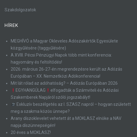
Szakdolgozatok
HÍREK
MEGHÍVÓ a Magyar Okleveles Adószakértők Egyesülete
közgyűlésére (taggyűlésére)
A XVIII. Pécsi Pénzügyi Napok több mint konferencia:
hagyomány és feltöltődés!
2026. március 26-27-én megrendezésre került az Adózás
Európában – XX. Nemzetközi Adókonferencia!
Mit lát rólad az adóhatóság? – Adózás Európában 2026
EGYHANGÚLAG
elfogadták a Számviteli és Adózási
Szakemberek Napjáról szóló jogszabályt!
Exkluzív beszélgetés az I. SZASZ napról – hogyan született
meg a szakma közös ünnepe?
Arany díszoklevelet vehetett át a MOKLASZ elnöke a NAV
napja díszünnepségén!
20 éves a MOKLASZ!