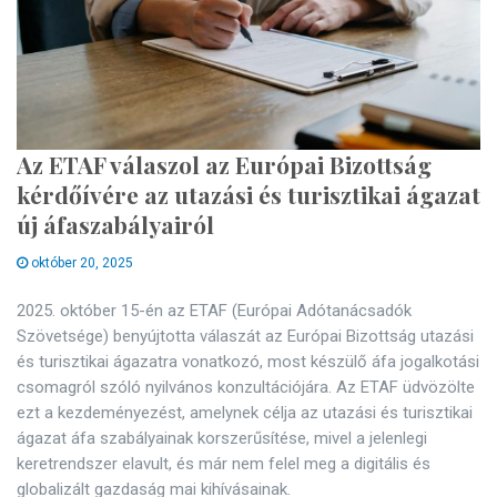
Az ETAF válaszol az Európai Bizottság
kérdőívére az utazási és turisztikai ágazat
új áfaszabályairól
október 20, 2025
2025. október 15-én az ETAF (Európai Adótanácsadók
Szövetsége) benyújtotta válaszát az Európai Bizottság utazási
és turisztikai ágazatra vonatkozó, most készülő áfa jogalkotási
csomagról szóló nyilvános konzultációjára. Az ETAF üdvözölte
ezt a kezdeményezést, amelynek célja az utazási és turisztikai
ágazat áfa szabályainak korszerűsítése, mivel a jelenlegi
keretrendszer elavult, és már nem felel meg a digitális és
globalizált gazdaság mai kihívásainak.