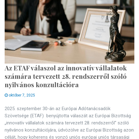
Az ETAF válaszol az innovatív vállalatok
számára tervezett 28. rendszerről szóló
nyilvános konzultációra
október 7, 2025
2025. szeptember 30-án az Európai Adótanácsadók
Szövetsége (ETAF) benyújtotta válaszát az Európai Bizottság
„innovatív vállalatok számára tervezett 28. rendszerről” szóló
nyilvános konzultációjára, üdvözölve az Európai Bizottság azon
célját, hogy koherens és vonzó uniós európai uniós társasági