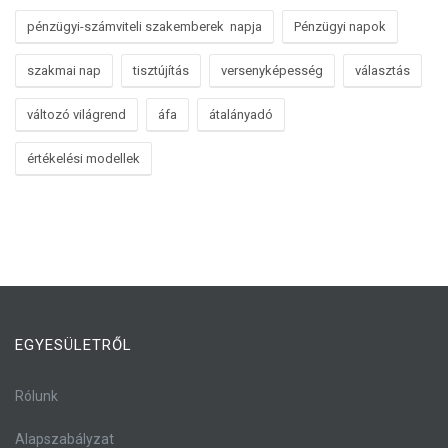
pénzügyi-számviteli szakemberek napja
Pénzügyi napok
szakmai nap
tisztújítás
versenyképesség
választás
változó világrend
áfa
átalányadó
értékelési modellek
EGYESÜLETRŐL
Rólunk
Alapszabályzat