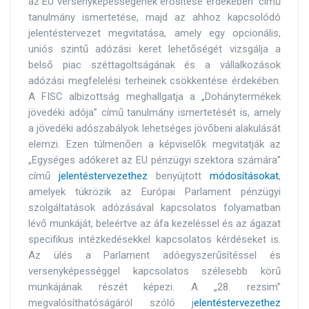
az EU versenyképességének erősítése érdekében” című
tanulmány ismertetése, majd az ahhoz kapcsolódó
jelentéstervezet megvitatása, amely egy opcionális,
uniós szintű adózási keret lehetőségét vizsgálja a
belső piac széttagoltságának és a vállalkozások
adózási megfelelési terheinek csökkentése érdekében.
A FISC albizottság meghallgatja a „Dohánytermékek
jövedéki adója” című tanulmány ismertetését is, amely
a jövedéki adószabályok lehetséges jövőbeni alakulását
elemzi. Ezen túlmenően a képviselők megvitatják az
„Egységes adókeret az EU pénzügyi szektora számára”
című
jelentéstervezethez
benyújtott
módosításokat
,
amelyek tükrözik az Európai Parlament pénzügyi
szolgáltatások adózásával kapcsolatos folyamatban
lévő munkáját, beleértve az áfa kezeléssel és az ágazat
specifikus intézkedésekkel kapcsolatos kérdéseket is.
Az ülés a Parlament adóegyszerűsítéssel és
versenyképességgel kapcsolatos szélesebb körű
munkájának részét képezi. A „28. rezsim”
megvalósíthatóságáról szóló j
elentéstervezethez