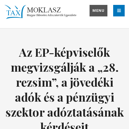
MENU
Az EP-képviselők
megvizsgálják a „28.
rezsim”, a jövedéki
adók és a pénzügyi
szektor adóztatásának
kérdéseit