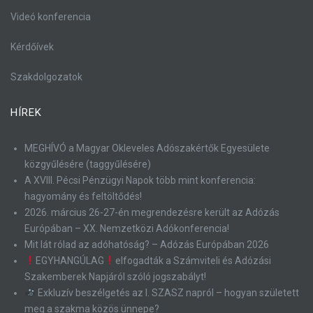
Videó konferencia
Kérdőívek
Szakdolgozatok
HÍREK
MEGHÍVÓ a Magyar Okleveles Adószakértők Egyesülete
közgyűlésére (taggyűlésére)
A XVIII. Pécsi Pénzügyi Napok több mint konferencia:
hagyomány és feltöltődés!
2026. március 26-27-én megrendezésre került az Adózás
Európában – XX. Nemzetközi Adókonferencia!
Mit lát rólad az adóhatóság? – Adózás Európában 2026
EGYHANGÚLAG
elfogadták a Számviteli és Adózási
Szakemberek Napjáról szóló jogszabályt!
Exkluzív beszélgetés az I. SZASZ napról – hogyan született
meg a szakma közös ünnepe?