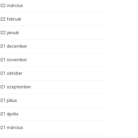
022 március
22 február
22 január
021 december
021 november
021 október
021 szeptember
21 július
21 április
021 március