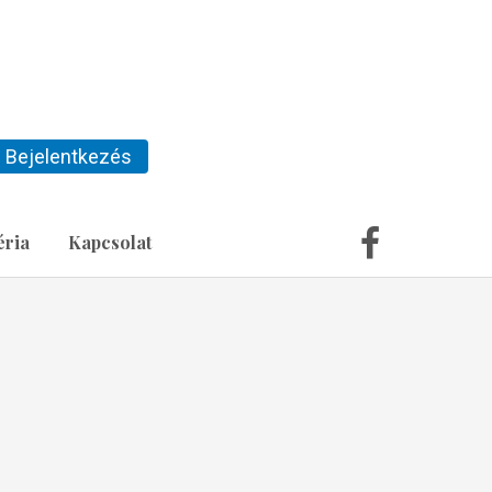
Bejelentkezés
éria
Kapcsolat