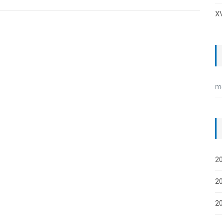
XV
m
20
20
2