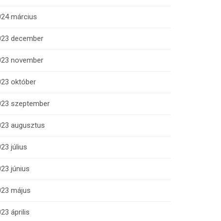
024 március
023 december
023 november
023 október
023 szeptember
023 augusztus
23 július
23 június
023 május
23 április