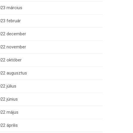
023 március
23 február
022 december
022 november
022 október
022 augusztus
22 július
22 június
022 május
22 április