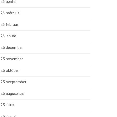
26 április
026 március
26 február
26 január
025 december
025 november
025 október
025 szeptember
025 augusztus
25 július
25 június