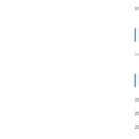
XV
m
20
20
2