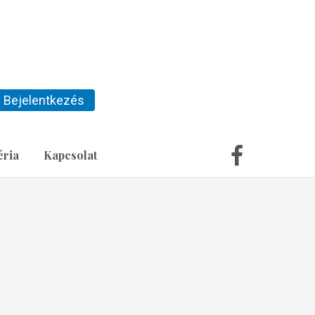
Bejelentkezés
éria
Kapcsolat