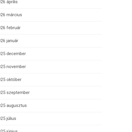
26 április
026 március
26 február
26 január
025 december
025 november
025 október
025 szeptember
025 augusztus
25 július
25 június