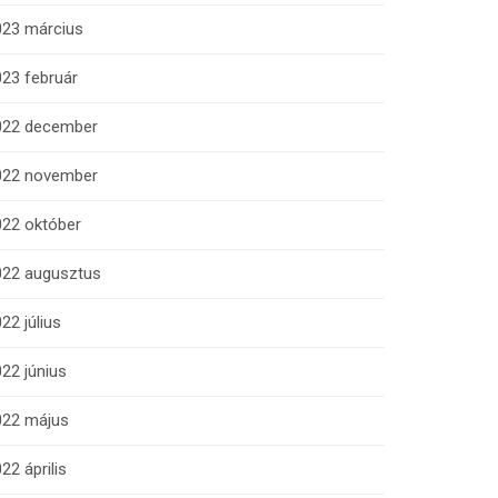
023 március
23 február
022 december
022 november
022 október
022 augusztus
22 július
22 június
022 május
22 április