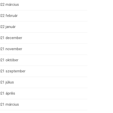
022 március
22 február
22 január
021 december
021 november
021 október
021 szeptember
21 július
21 április
021 március