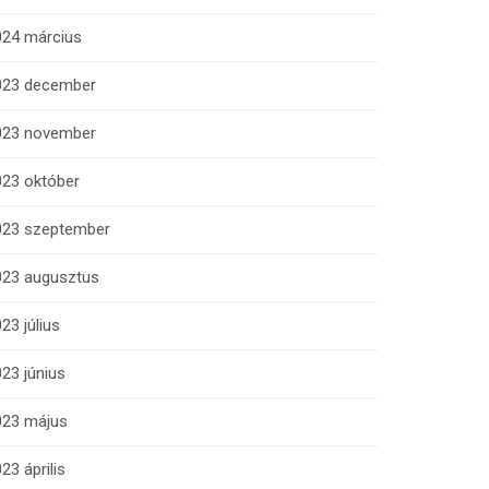
024 március
023 december
023 november
023 október
023 szeptember
023 augusztus
23 július
23 június
023 május
23 április