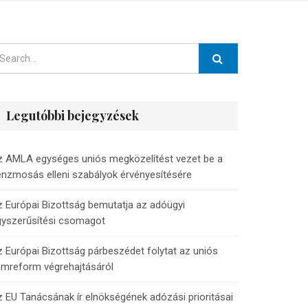
Legutóbbi bejegyzések
z AMLA egységes uniós megközelítést vezet be a
nzmosás elleni szabályok érvényesítésére
 Európai Bizottság bemutatja az adóügyi
gyszerűsítési csomagot
 Európai Bizottság párbeszédet folytat az uniós
ámreform végrehajtásáról
 EU Tanácsának ír elnökségének adózási prioritásai