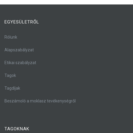
EGYESÜLETRŐL
Rólunk
Alapszabályzat
Etikai szabályzat
Tagok
Tagdíjak
Beszámoló a moklasz tevékenységről
TAGOKNAK