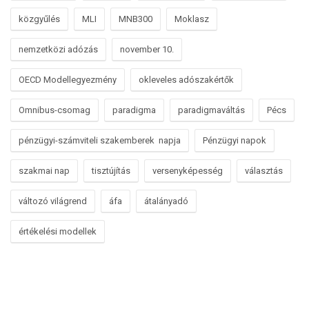
közgyűlés
MLI
MNB300
Moklasz
nemzetközi adózás
november 10.
OECD Modellegyezmény
okleveles adószakértők
Omnibus-csomag
paradigma
paradigmaváltás
Pécs
pénzügyi-számviteli szakemberek napja
Pénzügyi napok
szakmai nap
tisztújítás
versenyképesség
választás
változó világrend
áfa
átalányadó
értékelési modellek