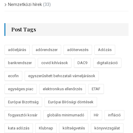
Nemzetközi hírek
(33)
Post Tags
adóeljárás
adórendszer
adótervezés
Adózás
bankrendszer
covid kihívások
DAC9
digitalizáció
ecofin
egyszerűsített behozatali vámeljárások
egységes piac
elektronikus ellenőrzés
ETAF
Európai Bizottság
Európai Bírósági döntések
fogyasztói kosár
globális minimumadó
Hír
infláció
kata adózás
Klubnap
költségvetés
könyvvizsgálat