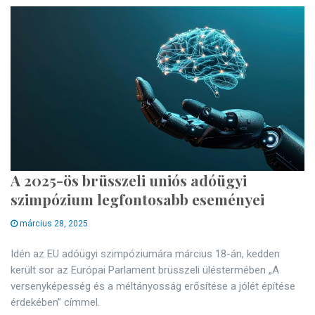
A 2025-ös brüsszeli uniós adóügyi
szimpózium legfontosabb eseményei
március 28, 2025
Idén az EU adóügyi szimpóziumára március 18-án, kedden
került sor az Európai Parlament brüsszeli üléstermében „A
versenyképesség és a méltányosság erősítése a jólét építése
érdekében” címmel.