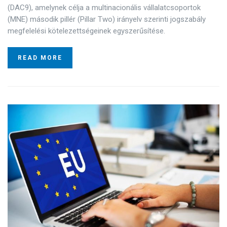
(DAC9), amelynek célja a multinacionális vállalatcsoportok
(MNE) második pillér (Pillar Two) irányelv szerinti jogszabály
megfelelési kötelezettségeinek egyszerűsítése.
READ MORE