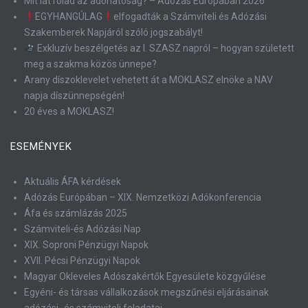
Mit lát rólad az adóhatóság? – Adózás Európában 2026
EGYHANGÚLAG
elfogadták a Számviteli és Adózási
Szakemberek Napjáról szóló jogszabályt!
Exkluzív beszélgetés az I. SZASZ napról – hogyan született
meg a szakma közös ünnepe?
Arany díszoklevelet vehetett át a MOKLASZ elnöke a NAV
napja díszünnepségén!
20 éves a MOKLASZ!
ESEMÉNYEK
Aktuális ÁFA kérdések
Adózás Európában – XIX. Nemzetközi Adókonferencia
Áfa és számlázás 2025
Számviteli-és Adózási Nap
XIX. Soproni Pénzügyi Napok
XVII. Pécsi Pénzügyi Napok
Magyar Okleveles Adószakértők Egyesülete közgyűlése
Egyéni- és társas vállalkozások megszűnési eljárásainak
adózási- és számviteli feladatai