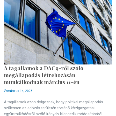
A tagállamok a DAC9-ről szóló
megállapodás létrehozásán
munkálkodnak március 11-én
március 14, 2025
A tagállamok azon dolgoznak, hogy politikai megállapodás
szülessen az adózás területén történő közigazgatási
együttműködésről szóló irányelv kilencedik módosításáról