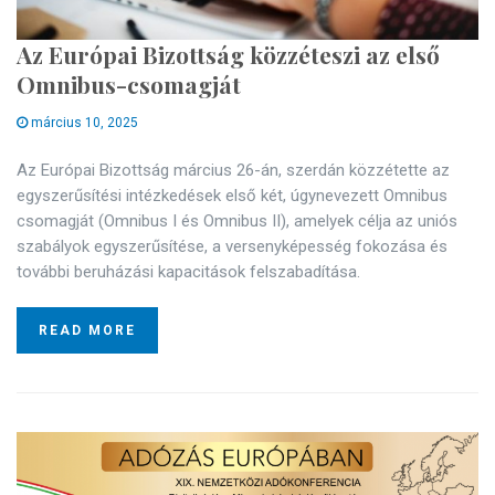
Az Európai Bizottság közzéteszi az első
Omnibus-csomagját
március 10, 2025
Az Európai Bizottság március 26-án, szerdán közzétette az
egyszerűsítési intézkedések első két, úgynevezett Omnibus
csomagját (Omnibus I és Omnibus II), amelyek célja az uniós
szabályok egyszerűsítése, a versenyképesség fokozása és
további beruházási kapacitások felszabadítása.
READ MORE