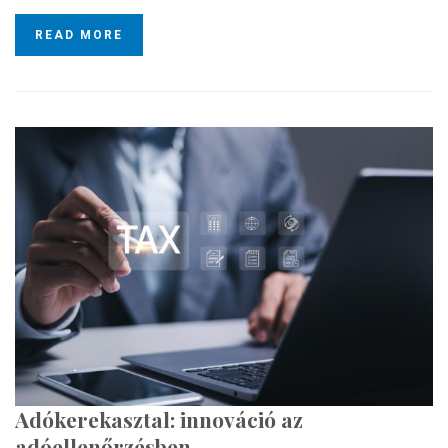
READ MORE
Adókerekasztal: innováció az
adóellenőrzésben