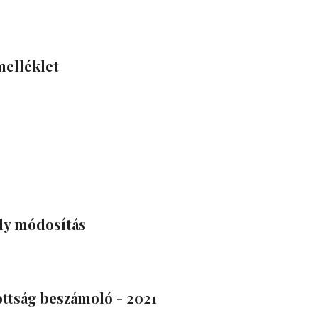
melléklet
ly módosítás
zottság beszámoló - 2021