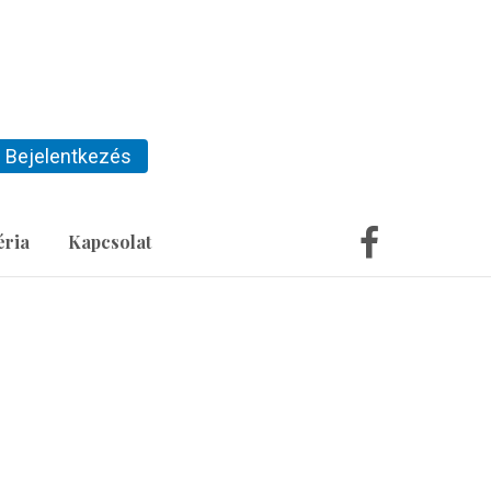
Bejelentkezés
éria
Kapcsolat