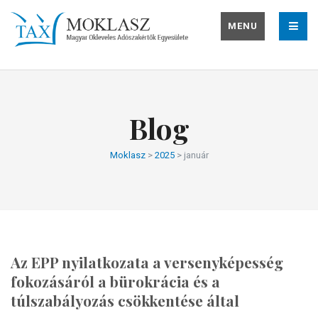
MENU
Blog
Moklasz
>
2025
>
január
Az EPP nyilatkozata a versenyképesség
fokozásáról a bürokrácia és a
túlszabályozás csökkentése által