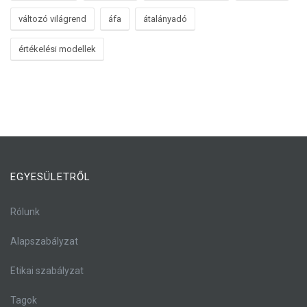
változó világrend
áfa
átalányadó
értékelési modellek
EGYESÜLETRŐL
Rólunk
Alapszabályzat
Etikai szabályzat
Tagok