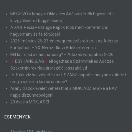
MEGHÍVÓ a Magyar Okleveles Adószakértők Egyesülete
közgyűlésére (taggyűlésére)
A XVIII. Pécsi Pénzügyi Napok több mint konferencia:
hagyomány és feltöltődés!
2026. március 26-27-én megrendezésre került az Adózás
Európában – XX. Nemzetközi Adókonferencia!
Mit lát rólad az adóhatóság? – Adózás Európában 2026
EGYHANGÚLAG
elfogadták a Számviteli és Adózási
Szakemberek Napjáról szóló jogszabályt!
Exkluzív beszélgetés az I. SZASZ napról – hogyan született
meg a szakma közös ünnepe?
Arany díszoklevelet vehetett át a MOKLASZ elnöke a NAV
napja díszünnepségén!
20 éves a MOKLASZ!
ESEMÉNYEK