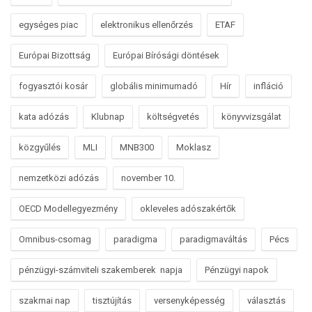
egységes piac
elektronikus ellenőrzés
ETAF
Európai Bizottság
Európai Bírósági döntések
fogyasztói kosár
globális minimumadó
Hír
infláció
kata adózás
Klubnap
költségvetés
könyvvizsgálat
közgyűlés
MLI
MNB300
Moklasz
nemzetközi adózás
november 10.
OECD Modellegyezmény
okleveles adószakértők
Omnibus-csomag
paradigma
paradigmaváltás
Pécs
pénzügyi-számviteli szakemberek napja
Pénzügyi napok
szakmai nap
tisztújítás
versenyképesség
választás