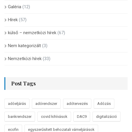
Galéria
(12)
Hírek
(57)
külső – nemzetközi hírek
(67)
Nem kategorizált
(3)
Nemzetközi hírek
(33)
Post Tags
adóeljárás
adórendszer
adótervezés
Adózás
bankrendszer
covid kihívások
DAC9
digitalizáció
ecofin
egyszerűsített behozatali vámeljárások