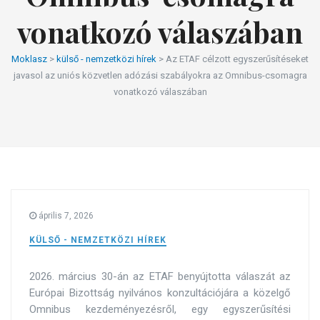
vonatkozó válaszában
Moklasz
>
külső - nemzetközi hírek
>
Az ETAF célzott egyszerűsítéseket
javasol az uniós közvetlen adózási szabályokra az Omnibus-csomagra
vonatkozó válaszában
április 7, 2026
KÜLSŐ - NEMZETKÖZI HÍREK
2026. március 30-án az ETAF benyújtotta válaszát az
Európai Bizottság nyilvános konzultációjára a közelgő
Omnibus kezdeményezésről, egy egyszerűsítési