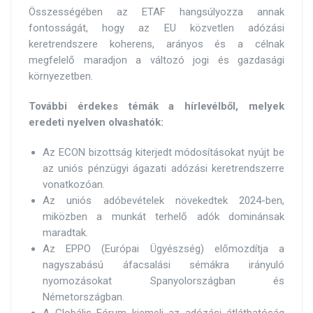
Összességében az ETAF hangsúlyozza annak
fontosságát, hogy az EU közvetlen adózási
keretrendszere koherens, arányos és a célnak
megfelelő maradjon a változó jogi és gazdasági
környezetben.
További érdekes témák a hírlevélből, melyek
eredeti nyelven olvashatók:
Az ECON bizottság kiterjedt módosításokat nyújt be
az uniós pénzügyi ágazati adózási keretrendszerre
vonatkozóan.
Az uniós adóbevételek növekedtek 2024-ben,
miközben a munkát terhelő adók dominánsak
maradtak.
Az EPPO (Európai Ügyészség) előmozdítja a
nagyszabású áfacsalási sémákra irányuló
nyomozásokat Spanyolországban és
Németországban.
A Globális Fórum kiemeli az adózási átláthatóság