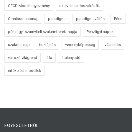
OECD Modellegyezmény
okleveles adószakértők
Omnibus-csomag
paradigma
paradigmaváltás
Pécs
pénzügyi-számviteli szakemberek napja
Pénzügyi napok
szakmai nap
tisztújítás
versenyképesség
választás
változó világrend
áfa
átalányadó
értékelési modellek
EGYESÜLETRŐL