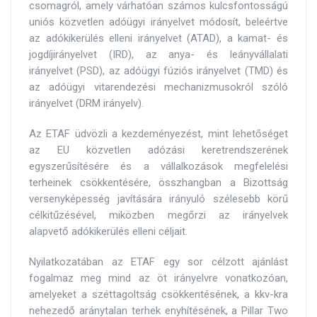
csomagról, amely várhatóan számos kulcsfontosságú
uniós közvetlen adóügyi irányelvet módosít, beleértve
az adókikerülés elleni irányelvet (ATAD), a kamat- és
jogdíjirányelvet (IRD), az anya- és leányvállalati
irányelvet (PSD), az adóügyi fúziós irányelvet (TMD) és
az adóügyi vitarendezési mechanizmusokról szóló
irányelvet (DRM irányelv).
Az ETAF üdvözli a kezdeményezést, mint lehetőséget
az EU közvetlen adózási keretrendszerének
egyszerűsítésére és a vállalkozások megfelelési
terheinek csökkentésére, összhangban a Bizottság
versenyképesség javítására irányuló szélesebb körű
célkitűzésével, miközben megőrzi az irányelvek
alapvető adókikerülés elleni céljait.
Nyilatkozatában az ETAF egy sor célzott ajánlást
fogalmaz meg mind az öt irányelvre vonatkozóan,
amelyeket a széttagoltság csökkentésének, a kkv-kra
nehezedő aránytalan terhek enyhítésének, a Pillar Two