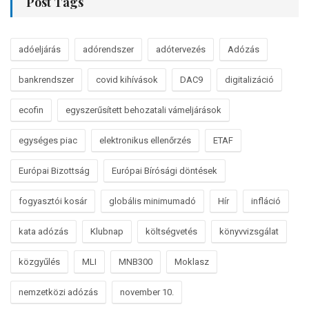
Post Tags
adóeljárás
adórendszer
adótervezés
Adózás
bankrendszer
covid kihívások
DAC9
digitalizáció
ecofin
egyszerűsített behozatali vámeljárások
egységes piac
elektronikus ellenőrzés
ETAF
Európai Bizottság
Európai Bírósági döntések
fogyasztói kosár
globális minimumadó
Hír
infláció
kata adózás
Klubnap
költségvetés
könyvvizsgálat
közgyűlés
MLI
MNB300
Moklasz
nemzetközi adózás
november 10.