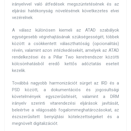
irányelvvel való átfedések megszüntetésének és az
eljárási hatékonyság növelésének következetes elvei
vezérelnek.
A válasz különösen kiemeli az ATAD szabályok
egységesebb végrehajtásának szükségességét, többek
között a csökkentett választhatóság (opcionalitás)
révén, valamint azon intézkedésekét, amelyek az ATAD
rendelkezései és a Pillar Two keretrendszer közötti
kölcsönhatásból eredő kettős adóztatás eseteit
kezelik.
Továbbá nagyobb harmonizációt sürget az IRD és a
PSD között, a dokumentációs és jogosultsági
követelmények egyszerűsítését, valamint a DRM
irányelv szerinti vitarendezési eljárások javítását,
beleértve a világosabb fogalommeghatározásokat, az
észszerűsített benyújtási kötelezettségeket és a
megnövelt digitalizációt.