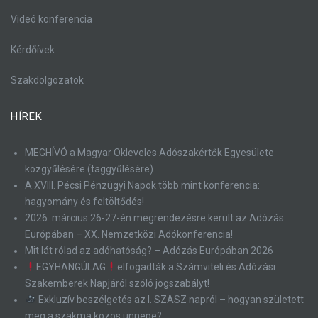
Videó konferencia
Kérdőívek
Szakdolgozatok
HÍREK
MEGHÍVÓ a Magyar Okleveles Adószakértők Egyesülete
közgyűlésére (taggyűlésére)
A XVIII. Pécsi Pénzügyi Napok több mint konferencia:
hagyomány és feltöltődés!
2026. március 26-27-én megrendezésre került az Adózás
Európában – XX. Nemzetközi Adókonferencia!
Mit lát rólad az adóhatóság? – Adózás Európában 2026
EGYHANGÚLAG
elfogadták a Számviteli és Adózási
Szakemberek Napjáról szóló jogszabályt!
Exkluzív beszélgetés az I. SZASZ napról – hogyan született
meg a szakma közös ünnepe?