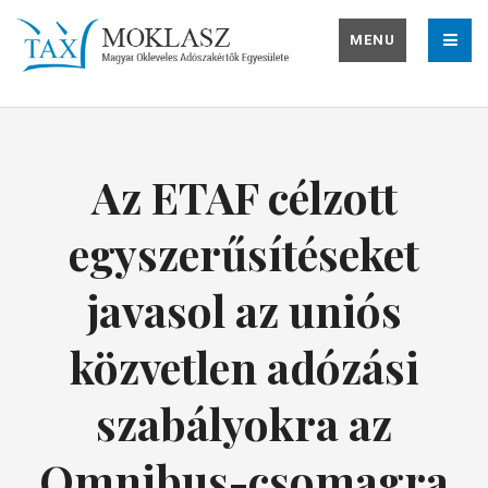
MENU
Az ETAF célzott
egyszerűsítéseket
javasol az uniós
közvetlen adózási
szabályokra az
Omnibus-csomagra