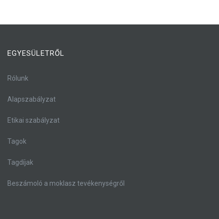
EGYESÜLETRŐL
Rólunk
Alapszabályzat
Etikai szabályzat
Tagok
Tagdíjak
Beszámoló a moklasz tevékenységről