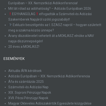
Európában – XX. Nemzetközi Adókonferencia!
Mit lát rólad az adóhatóság? – Adózás Európában 2026
EGYHANGÚLAG
elfogadták a Számviteli és Adózási
Szakemberek Napjáról szóló jogszabályt!
Exkluzív beszélgetés az I. SZASZ napról – hogyan született
meg a szakma közös ünnepe?
Arany díszoklevelet vehetett át a MOKLASZ elnöke a NAV
napja díszünnepségén!
20 éves a MOKLASZ!
ESEMÉNYEK
Aktuális ÁFA kérdések
Adózás Európában – XIX. Nemzetközi Adókonferencia
Áfa és számlázás 2025
Számviteli-és Adózási Nap
XIX. Soproni Pénzügyi Napok
XVII. Pécsi Pénzügyi Napok
Magyar Okleveles Adószakértők Egyesülete közgyűlése