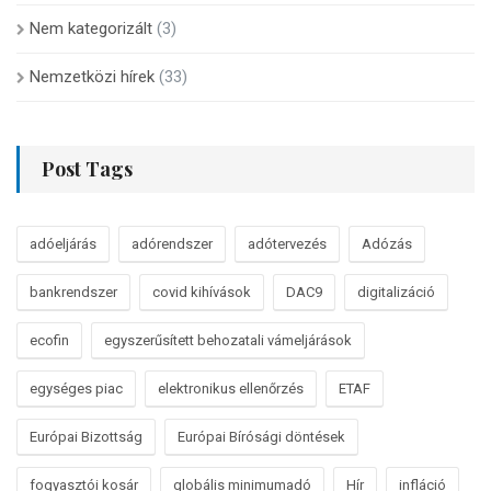
Nem kategorizált
(3)
Nemzetközi hírek
(33)
Post Tags
adóeljárás
adórendszer
adótervezés
Adózás
bankrendszer
covid kihívások
DAC9
digitalizáció
ecofin
egyszerűsített behozatali vámeljárások
egységes piac
elektronikus ellenőrzés
ETAF
Európai Bizottság
Európai Bírósági döntések
fogyasztói kosár
globális minimumadó
Hír
infláció