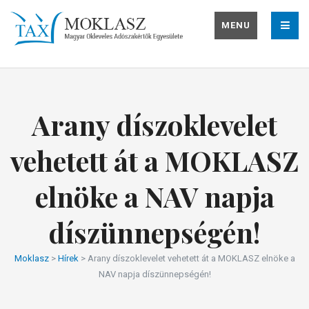
MENU
Arany díszoklevelet
vehetett át a MOKLASZ
elnöke a NAV napja
díszünnepségén!
Moklasz
>
Hírek
>
Arany díszoklevelet vehetett át a MOKLASZ elnöke a
NAV napja díszünnepségén!