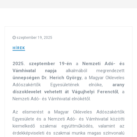
szeptember 19, 2025
HÍREK
2025. szeptember 19-én
a
Nemzeti Adó- és
Vámhivatal napja
alkalmából megrendezett
ünnepségen Dr. Herich György
, a Magyar Okleveles
Adószakértők Egyesületének elnöke,
arany
díszoklevelet
vehetett át Vágujhelyi Ferenctől
, a
Nemzeti Adó- és Vámhivatal elnökétől.
Az elismerést a Magyar Okleveles Adószakértők
Egyesülete és a Nemzeti Adó- és Vámhivatal közötti
kiemelkedő szakmai együttműködés, valamint az
érdekképviseleti és szakmai munka magas színvonalú