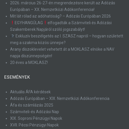
2026. március 26-27-én megrendezésre került az Adózás
Európában – XX. Nemzetközi Adókonferencia!
Mit lát rólad az adóhatóság? – Adózás Európában 2026
EGYHANGÚLAG
elfogadták a Számviteli és Adózási
Szakemberek Napjáról szóló jogszabályt!
Exkluzív beszélgetés az I. SZASZ napról – hogyan született
meg a szakma közös ünnepe?
Arany díszoklevelet vehetett át a MOKLASZ elnöke a NAV
napja díszünnepségén!
20 éves a MOKLASZ!
ESEMÉNYEK
Aktuális ÁFA kérdések
Adózás Európában – XIX. Nemzetközi Adókonferencia
Áfa és számlázás 2025
Számviteli-és Adózási Nap
XIX. Soproni Pénzügyi Napok
XVII. Pécsi Pénzügyi Napok