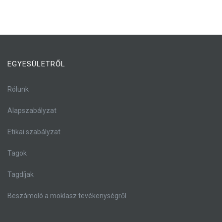
EGYESÜLETRŐL
Rólunk
Alapszabályzat
Etikai szabályzat
Tagok
Tagdíjak
Beszámoló a moklasz tevékenységről