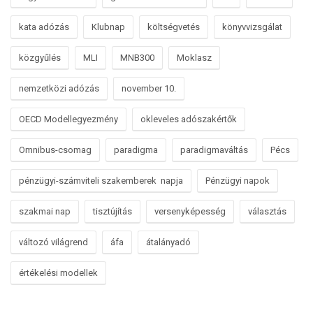
kata adózás
Klubnap
költségvetés
könyvvizsgálat
közgyűlés
MLI
MNB300
Moklasz
nemzetközi adózás
november 10.
OECD Modellegyezmény
okleveles adószakértők
Omnibus-csomag
paradigma
paradigmaváltás
Pécs
pénzügyi-számviteli szakemberek napja
Pénzügyi napok
szakmai nap
tisztújítás
versenyképesség
választás
változó világrend
áfa
átalányadó
értékelési modellek