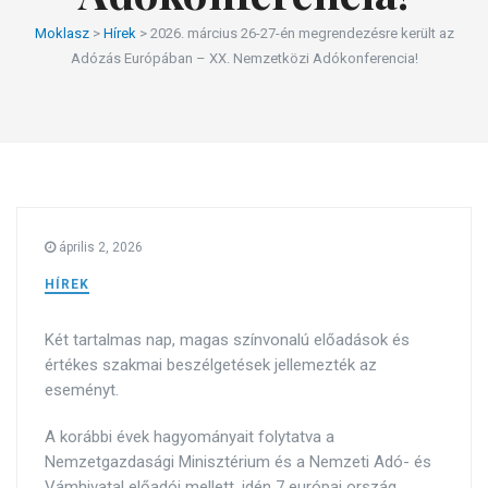
Moklasz
>
Hírek
>
2026. március 26-27-én megrendezésre került az
Adózás Európában – XX. Nemzetközi Adókonferencia!
április 2, 2026
HÍREK
Két tartalmas nap, magas színvonalú előadások és
értékes szakmai beszélgetések jellemezték az
eseményt.
A korábbi évek hagyományait folytatva a
Nemzetgazdasági Minisztérium és a Nemzeti Adó- és
Vámhivatal előadói mellett, idén 7 európai ország