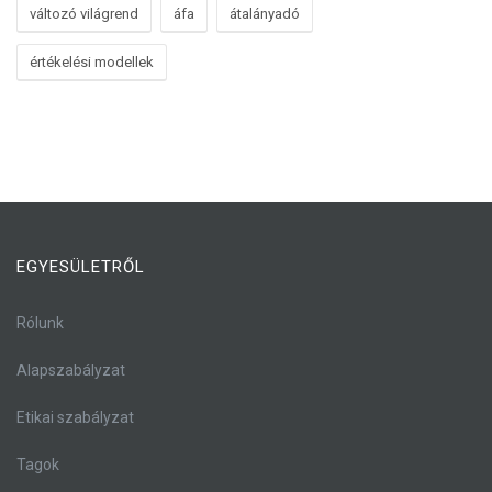
változó világrend
áfa
átalányadó
értékelési modellek
EGYESÜLETRŐL
Rólunk
Alapszabályzat
Etikai szabályzat
Tagok