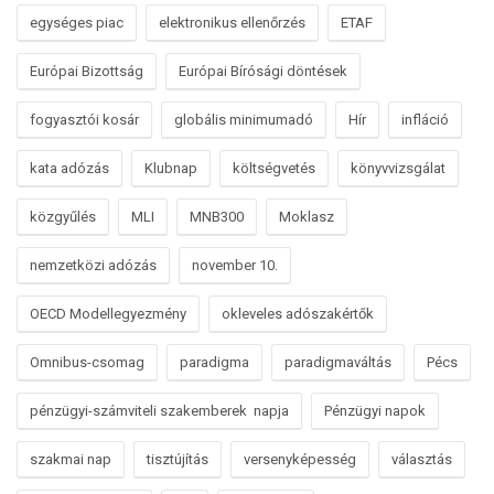
egységes piac
elektronikus ellenőrzés
ETAF
Európai Bizottság
Európai Bírósági döntések
fogyasztói kosár
globális minimumadó
Hír
infláció
kata adózás
Klubnap
költségvetés
könyvvizsgálat
közgyűlés
MLI
MNB300
Moklasz
nemzetközi adózás
november 10.
OECD Modellegyezmény
okleveles adószakértők
Omnibus-csomag
paradigma
paradigmaváltás
Pécs
pénzügyi-számviteli szakemberek napja
Pénzügyi napok
szakmai nap
tisztújítás
versenyképesség
választás