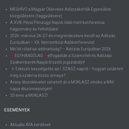
MEGHÍVÓ a Magyar Okleveles Adószakértők Egyesülete
közgyűlésére (taggyűlésére)
A XVIII. Pécsi Pénzügyi Napok több mint konferencia:
hagyomány és feltöltődés!
2026. március 26-27-én megrendezésre került az Adózás
Európában – XX. Nemzetközi Adókonferencia!
Mit lát rólad az adóhatóság? – Adózás Európában 2026
EGYHANGÚLAG
elfogadták a Számviteli és Adózási
Szakemberek Napjáról szóló jogszabályt!
Exkluzív beszélgetés az I. SZASZ napról – hogyan született
meg a szakma közös ünnepe?
Arany díszoklevelet vehetett át a MOKLASZ elnöke a NAV
napja díszünnepségén!
20 éves a MOKLASZ!
ESEMÉNYEK
Aktuális ÁFA kérdések