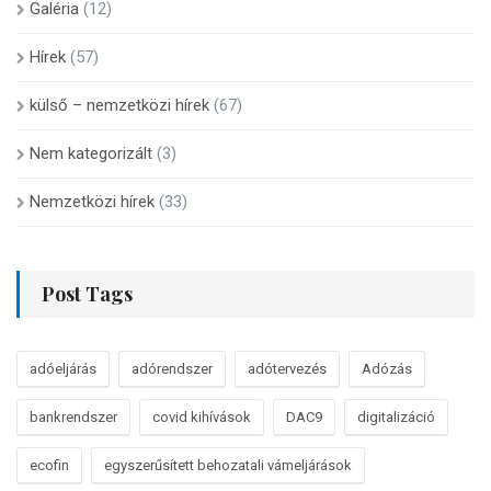
Galéria
(12)
Hírek
(57)
külső – nemzetközi hírek
(67)
Nem kategorizált
(3)
Nemzetközi hírek
(33)
Post Tags
adóeljárás
adórendszer
adótervezés
Adózás
bankrendszer
covid kihívások
DAC9
digitalizáció
ecofin
egyszerűsített behozatali vámeljárások