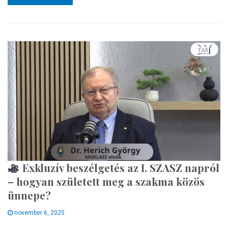
Exkluzív beszélgetés az I. SZASZ napról
– hogyan született meg a szakma közös
ünnepe?
november 6, 2025