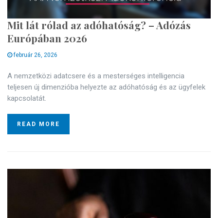
Mit lát rólad az adóhatóság? – Adózás
Európában 2026
február 26, 2026
A nemzetközi adatcsere és a mesterséges intelligencia
teljesen új dimenzióba helyezte az adóhatóság és az ügyfelek
kapcsolatát.
READ MORE