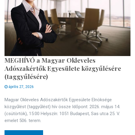
MEGHÍVÓ a Magyar Okleveles
Adószakértők Egyesülete közgyűlésére
(taggyűlésére)
április 27, 2026
Magyar Okleveles Adószakértők Egyesülete Elnöksége
közgyűlést (taggyűlést) hív össze Időpont: 2026. május 14.
(csütörtök), 15:00 Helyszín: 1051 Budapest, Sas utca 25. V.
emelet 506. terem.