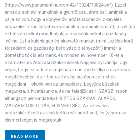
(https://www.parlament.hu/irom42/13024/13024.pdf). Ezzel
annak a sok évi munkának a gyümölcse „érett be”, aminek a
célja az volt, hogy a könyvelők, adótanácsadók, okleveles
adószakértők is láthatóvá váljanak a társadalom előtt, mivel (és
ezt túlzás nélkül mondhatjuk) a munkánk nélkül a gazdaság
leállna. Ezt a különleges és alapvető munkát (mint „széles körű
társadalmi és gazdasági befolyásoló tényezőt”) immár a
döntéshozók is elismerik, és minden év november 10-ét a
Számviteli és Adózási Szakemberek Napjává nyilvánítja. Úgy
véljük, hogy ez a döntés egy hatalmas mérföldkő a szakmánk
megítélésében, és – bár az év végi hajrában ezt nehéz
megoldani – okunk van az ünneplésre. Legyünk büszkék
magunkra, a hivatásunkra, és ne feledjük az I. SZASZ napon
elhangzott jelmondatokat: BIZTOS SZAKMAI ALAPOK,
MAGABIZTOS TUDÁS, ELISMERTSÉG. Az okleveles
adószakértőknél az első kettő már adott volt, és (végre) az
elismertséget is megkaptuk!
READ MORE