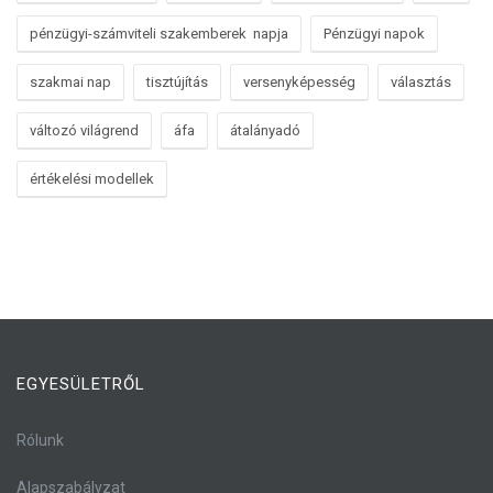
pénzügyi-számviteli szakemberek napja
Pénzügyi napok
szakmai nap
tisztújítás
versenyképesség
választás
változó világrend
áfa
átalányadó
értékelési modellek
EGYESÜLETRŐL
Rólunk
Alapszabályzat