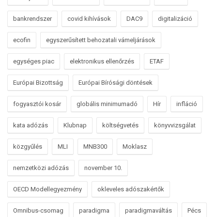
bankrendszer
covid kihívások
DAC9
digitalizáció
ecofin
egyszerűsített behozatali vámeljárások
egységes piac
elektronikus ellenőrzés
ETAF
Európai Bizottság
Európai Bírósági döntések
fogyasztói kosár
globális minimumadó
Hír
infláció
kata adózás
Klubnap
költségvetés
könyvvizsgálat
közgyűlés
MLI
MNB300
Moklasz
nemzetközi adózás
november 10.
OECD Modellegyezmény
okleveles adószakértők
Omnibus-csomag
paradigma
paradigmaváltás
Pécs