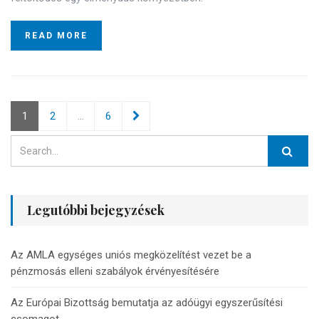
READ MORE
Bejegyzés
1
2
…
6
navigáció
Legutóbbi bejegyzések
Az AMLA egységes uniós megközelítést vezet be a
pénzmosás elleni szabályok érvényesítésére
Az Európai Bizottság bemutatja az adóügyi egyszerűsítési
csomagot