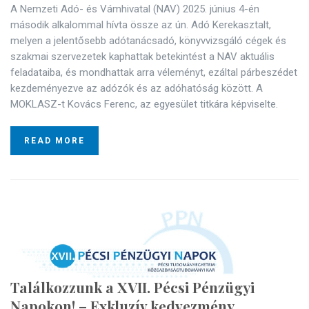
A Nemzeti Adó- és Vámhivatal (NAV) 2025. június 4-én
második alkalommal hívta össze az ún. Adó Kerekasztalt,
melyen a jelentősebb adótanácsadó, könyvvizsgáló cégek és
szakmai szervezetek kaphattak betekintést a NAV aktuális
feladataiba, és mondhattak arra véleményt, ezáltal párbeszédet
kezdeményezve az adózók és az adóhatóság között. A
MOKLASZ-t Kovács Ferenc, az egyesület titkára képviselte.
READ MORE
Találkozzunk a XVII. Pécsi Pénzügyi
Napokon! – Exkluzív kedvezmény