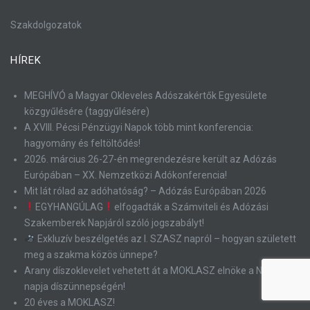
Szakdolgozatok
HÍREK
MEGHÍVÓ a Magyar Okleveles Adószakértők Egyesülete
közgyűlésére (taggyűlésére)
A XVIII. Pécsi Pénzügyi Napok több mint konferencia:
hagyomány és feltöltődés!
2026. március 26-27-én megrendezésre került az Adózás
Európában – XX. Nemzetközi Adókonferencia!
Mit lát rólad az adóhatóság? – Adózás Európában 2026
EGYHANGÚLAG
elfogadták a Számviteli és Adózási
Szakemberek Napjáról szóló jogszabályt!
Exkluzív beszélgetés az I. SZASZ napról – hogyan született
meg a szakma közös ünnepe?
Arany díszoklevelet vehetett át a MOKLASZ elnöke a NAV
napja díszünnepségén!
20 éves a MOKLASZ!