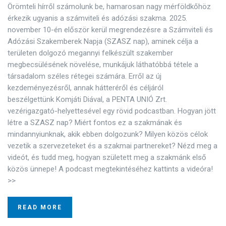
Örömteli hírről számolunk be, hamarosan nagy mérföldkőhöz
érkezik ugyanis a számviteli és adózási szakma. 2025.
november 10-én először kerül megrendezésre a Számviteli és
Adózási Szakemberek Napja (SZASZ nap), aminek célja a
területen dolgozó megannyi felkészült szakember
megbecsülésének növelése, munkájuk láthatóbbá tétele a
társadalom széles rétegei számára. Erről az új
kezdeményezésről, annak hátteréről és céljáról
beszélgettünk Komjáti Diával, a PENTA UNIÓ Zrt.
vezérigazgató-helyettesével egy rövid podcastban. Hogyan jött
létre a SZASZ nap? Miért fontos ez a szakmának és
mindannyiunknak, akik ebben dolgozunk? Milyen közös célok
vezetik a szervezeteket és a szakmai partnereket? Nézd meg a
videót, és tudd meg, hogyan született meg a szakmánk első
közös ünnepe! A podcast megtekintéséhez kattints a videóra!
>>
READ MORE