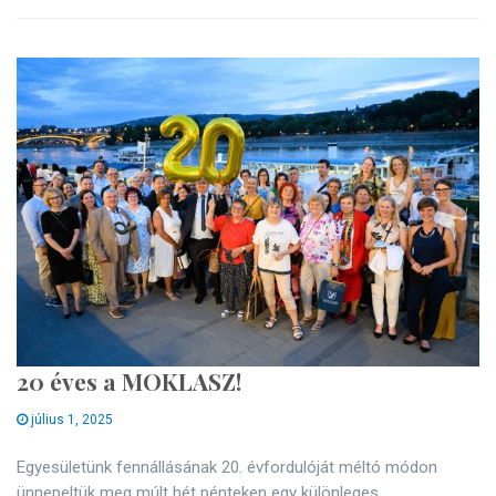
20 éves a MOKLASZ!
július 1, 2025
Egyesületünk fennállásának 20. évfordulóját méltó módon
ünnepeltük meg múlt hét pénteken egy különleges