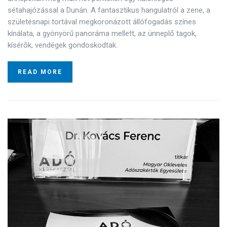
sétahajózással a Dunán. A fantasztikus hangulatról a zene, a
születésnapi tortával megkoronázott állófogadás színes
kínálata, a gyönyörű panoráma mellett, az ünneplő tagok,
kísérők, vendégek gondoskodtak.
READ MORE