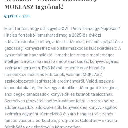
MOKLASZ tagoknak!
június 2, 2025
Miért fontos, hogy ott legyél a XVII. Pécsi Pénzügyi Napokon?
Hiteles forrásból ismerheted meg a 2025-ös évközi
adóváltozásokat, költségvetési kilátásokat, inflációs pályát és a
gazdasági környezethez való alkalmazkodás kulcskérdéseit. A
gyakorlatban használóktól ismerheted meg a mesterséges
intelligencia alkalmazását az adótanácsadás, könyvvizsgálás,
számvitel területén. Első kézből értesülhetsz hazai és
nemzetközi sokszínű kutatások, valamint MOKLASZ
szakdolgozatok legfrissebb eredményeiről. Valódi szakmai
kapcsolatokat építhetsz egy autentikus, támogató közegben,
ahol cégek, tanácsadók, könyvelők és kutatók találkoznak.
Személyes részvétel esetén kreditpontokat is szerezhetsz –
adótanácsadók, adószakértők, könyvelők és könyvvizsgálók
számára egyaránt. Kiemelkedő évzáró hangulat vár: zenés-
táncos vacsora, borkóstoló, programok Gálosfán – szakmai
feltöltődés egy élménydús környezetben.