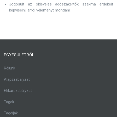
Jogosult az okleveles adószakértők szakma érdekeit
képviselni, arról véleményt mondani.
EGYESÜLETRŐL
Rólunk
Alapszabályzat
Etikai szabályzat
Tagok
Tagdíjak