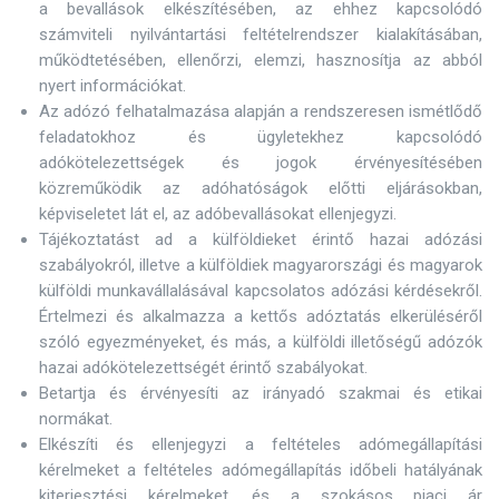
a bevallások elkészítésében, az ehhez kapcsolódó
számviteli nyilvántartási feltételrendszer kialakításában,
működtetésében, ellenőrzi, elemzi, hasznosítja az abból
nyert információkat.
Az adózó felhatalmazása alapján a rendszeresen ismétlődő
feladatokhoz és ügyletekhez kapcsolódó
adókötelezettségek és jogok érvényesítésében
közreműködik az adóhatóságok előtti eljárásokban,
képviseletet lát el, az adóbevallásokat ellenjegyzi.
Tájékoztatást ad a külföldieket érintő hazai adózási
szabályokról, illetve a külföldiek magyarországi és magyarok
külföldi munkavállalásával kapcsolatos adózási kérdésekről.
Értelmezi és alkalmazza a kettős adóztatás elkerüléséről
szóló egyezményeket, és más, a külföldi illetőségű adózók
hazai adókötelezettségét érintő szabályokat.
Betartja és érvényesíti az irányadó szakmai és etikai
normákat.
Elkészíti és ellenjegyzi a feltételes adómegállapítási
kérelmeket a feltételes adómegállapítás időbeli hatályának
kiterjesztési kérelmeket, és a szokásos piaci ár