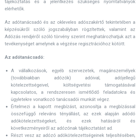
tájékoztatás és a jelentkezés szükséges nyomtatványok
elérhetők.
Az adótanácsadó és az okleveles adószakértő tekintetében a
képzésükről szóló jogszabályban rögzítettek, valamint az
Adózás rendjéről szóló törvény szerint meghatározhatjuk azt a
tevékenységet amelynek a végzése regisztrációhoz kötött.
Az adótanácsadó:
A vállalkozások, egyéb szervezetek, magánszemélyek
(továbbiakban adózók) adóival, adójellegű
kötelezettségeivel, költségvetési támogatásával
kapcsolatos, a rendszeresen ismétlődő feladatokra és
ügyletekre vonatkozó tanácsadói munkát végez.
Értelmezi a kapott megbízást, azonosítja a megbízással
összefüggő releváns tényállást, az ezek alapján adódó
adókötelezettségeket, és ezek hatásáról és
következményeiről az adózónak tájékoztatást ad.
Részt vesz az adózó adókötelezettségeinek teljesítésében,