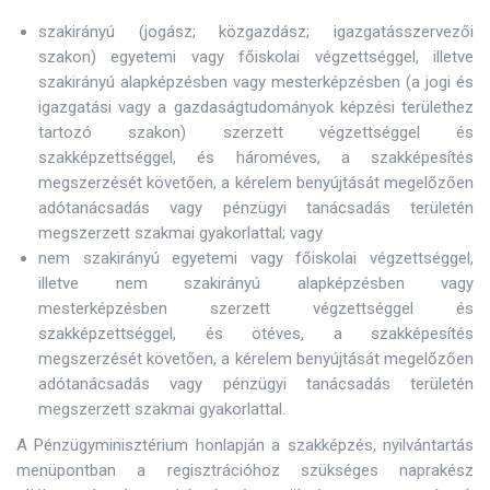
szakirányú (jogász; közgazdász; igazgatásszervezői
szakon) egyetemi vagy főiskolai végzettséggel, illetve
szakirányú alapképzésben vagy mesterképzésben (a jogi és
igazgatási vagy a gazdaságtudományok képzési területhez
tartozó szakon) szerzett végzettséggel és
szakképzettséggel, és hároméves, a szakképesítés
megszerzését követően, a kérelem benyújtását megelőzően
adótanácsadás vagy pénzügyi tanácsadás területén
megszerzett szakmai gyakorlattal; vagy
nem szakirányú egyetemi vagy főiskolai végzettséggel,
illetve nem szakirányú alapképzésben vagy
mesterképzésben szerzett végzettséggel és
szakképzettséggel, és ötéves, a szakképesítés
megszerzését követően, a kérelem benyújtását megelőzően
adótanácsadás vagy pénzügyi tanácsadás területén
megszerzett szakmai gyakorlattal.
A Pénzügyminisztérium honlapján a szakképzés, nyilvántartás
menüpontban a regisztrációhoz szükséges naprakész