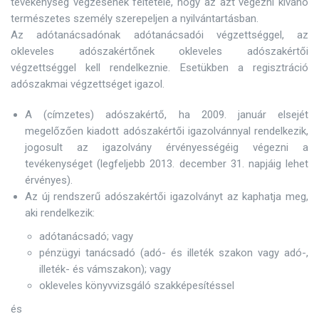
tevékenység végzésének feltétele, hogy az azt végezni kívánó
természetes személy szerepeljen a nyilvántartásban.
Az adótanácsadónak adótanácsadói végzettséggel, az
okleveles adószakértőnek okleveles adószakértői
végzettséggel kell rendelkeznie. Esetükben a regisztráció
adószakmai végzettséget igazol.
A (címzetes) adószakértő, ha 2009. január elsejét
megelőzően kiadott adószakértői igazolvánnyal rendelkezik,
jogosult az igazolvány érvényességéig végezni a
tevékenységet (legfeljebb 2013. december 31. napjáig lehet
érvényes).
Az új rendszerű adószakértői igazolványt az kaphatja meg,
aki rendelkezik:
adótanácsadó; vagy
pénzügyi tanácsadó (adó- és illeték szakon vagy adó-,
illeték- és vámszakon); vagy
okleveles könyvvizsgáló szakképesítéssel
és