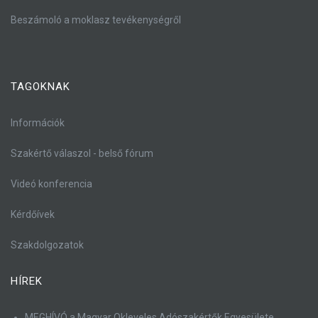
Beszámoló a moklasz tevékenységről
TAGOKNAK
Információk
Szakértő válaszol - belső fórum
Videó konferencia
Kérdőívek
Szakdolgozatok
HÍREK
MEGHÍVÓ a Magyar Okleveles Adószakértők Egyesülete