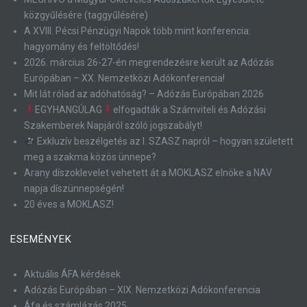
közgyűlésére (taggyűlésére)
A XVIII. Pécsi Pénzügyi Napok több mint konferencia:
hagyomány és feltöltődés!
2026. március 26-27-én megrendezésre került az Adózás
Európában – XX. Nemzetközi Adókonferencia!
Mit lát rólad az adóhatóság? – Adózás Európában 2026
EGYHANGÚLAG
elfogadták a Számviteli és Adózási
Szakemberek Napjáról szóló jogszabályt!
Exkluzív beszélgetés az I. SZASZ napról – hogyan született
meg a szakma közös ünnepe?
Arany díszoklevelet vehetett át a MOKLASZ elnöke a NAV
napja díszünnepségén!
20 éves a MOKLASZ!
ESEMÉNYEK
Aktuális ÁFA kérdések
Adózás Európában – XIX. Nemzetközi Adókonferencia
Áfa és számlázás 2025