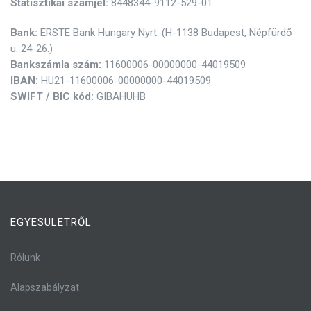
Statisztikai számjel:
8448344-9112-529-01
Bank:
ERSTE Bank Hungary Nyrt. (H-1138 Budapest, Népfürdő
u. 24-26.)
Bankszámla szám:
11600006-00000000-44019509
IBAN:
HU21-11600006-00000000-44019509
SWIFT / BIC kód:
GIBAHUHB
EGYESÜLETRŐL
Rólunk
Alapszabályzat