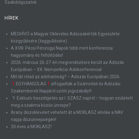
Szakdolgozatok
HÍREK
MEGHÍVÓ a Magyar Okleveles Adószakértők Egyesülete
közgyűlésére (taggyűlésére)
A XVIII. Pécsi Pénzügyi Napok több mint konferencia:
hagyomány és feltöltődés!
2026. március 26-27-én megrendezésre került az Adózás
Európában – XX. Nemzetközi Adókonferencia!
Mit lát rólad az adóhatóság? – Adózás Európában 2026
EGYHANGÚLAG
elfogadták a Számviteli és Adózási
Szakemberek Napjáról szóló jogszabályt!
Exkluzív beszélgetés az I. SZASZ napról – hogyan született
meg a szakma közös ünnepe?
Arany díszoklevelet vehetett át a MOKLASZ elnöke a NAV
napja díszünnepségén!
20 éves a MOKLASZ!