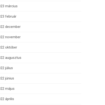
023 március
23 február
022 december
022 november
022 október
022 augusztus
22 július
22 június
022 május
22 április