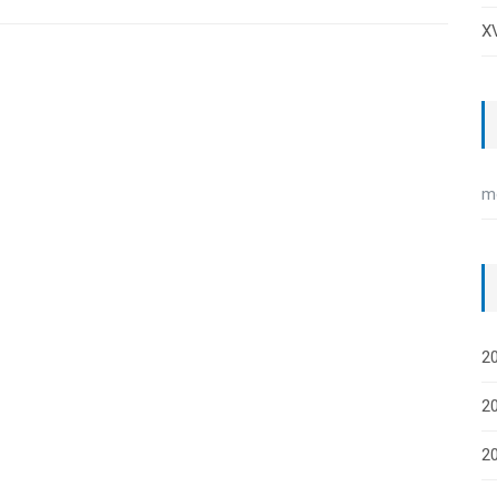
XV
m
20
20
2