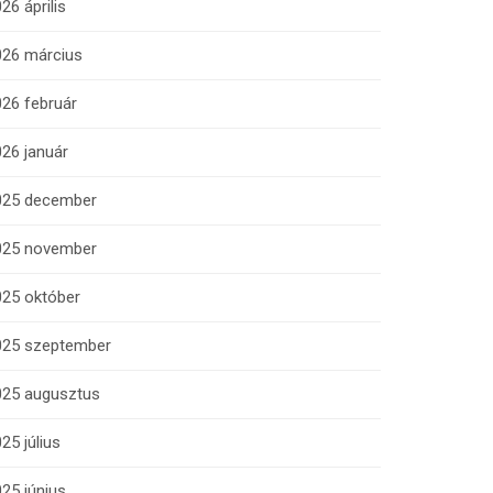
26 április
026 március
26 február
26 január
025 december
025 november
025 október
025 szeptember
025 augusztus
25 július
25 június