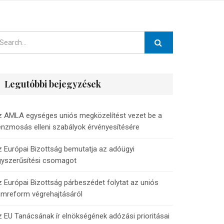
Legutóbbi bejegyzések
z AMLA egységes uniós megközelítést vezet be a
nzmosás elleni szabályok érvényesítésére
 Európai Bizottság bemutatja az adóügyi
gyszerűsítési csomagot
 Európai Bizottság párbeszédet folytat az uniós
ámreform végrehajtásáról
 EU Tanácsának ír elnökségének adózási prioritásai