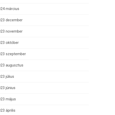
024 március
023 december
023 november
023 október
023 szeptember
023 augusztus
23 július
23 június
023 május
23 április