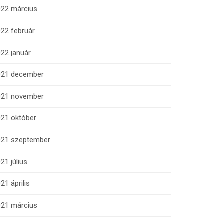
022 március
22 február
22 január
021 december
021 november
021 október
021 szeptember
21 július
21 április
021 március