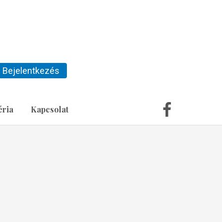
Bejelentkezés
éria
Kapcsolat