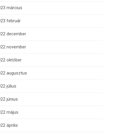
023 március
23 február
022 december
022 november
022 október
022 augusztus
22 július
22 június
022 május
22 április