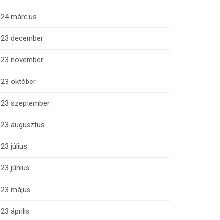
024 március
023 december
023 november
023 október
023 szeptember
023 augusztus
23 július
23 június
023 május
23 április