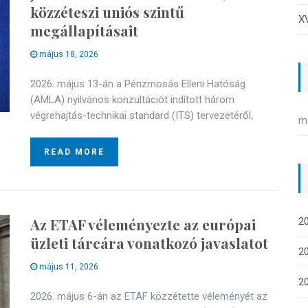
közzéteszi uniós szintű
XV
megállapításait
május 18, 2026
2026. május 13-án a Pénzmosás Elleni Hatóság
(AMLA) nyilvános konzultációt indított három
végrehajtás-technikai standard (ITS) tervezetéről,
m
READ MORE
Az ETAF véleményezte az európai
20
üzleti tárcára vonatkozó javaslatot
20
május 11, 2026
2
2026. május 6-án az ETAF közzétette véleményét az