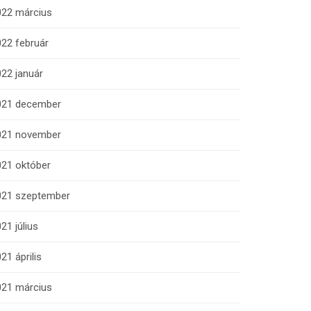
022 március
22 február
22 január
021 december
021 november
021 október
021 szeptember
21 július
21 április
021 március