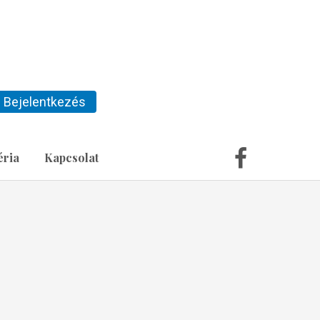
Bejelentkezés
éria
Kapcsolat