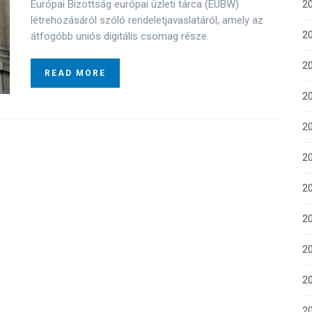
Európai Bizottság európai üzleti tárca (EUBW)
20
létrehozásáról szóló rendeletjavaslatáról, amely az
2
átfogóbb uniós digitális csomag része.
20
READ MORE
20
2
2
2
2
2
20
20