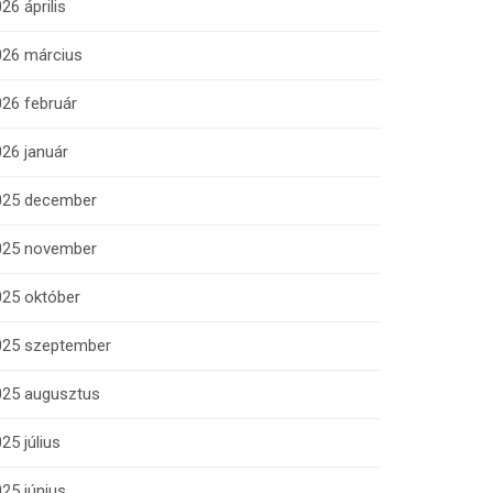
26 április
026 március
26 február
26 január
025 december
025 november
025 október
025 szeptember
025 augusztus
25 július
25 június