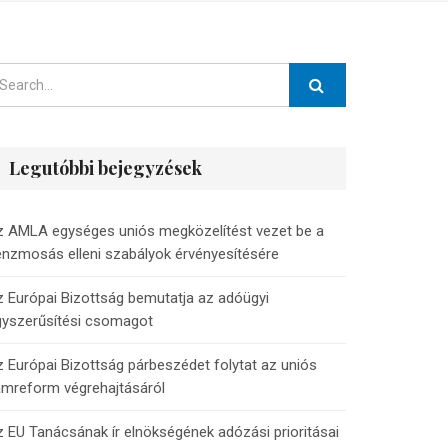
Legutóbbi bejegyzések
z AMLA egységes uniós megközelítést vezet be a
nzmosás elleni szabályok érvényesítésére
 Európai Bizottság bemutatja az adóügyi
gyszerűsítési csomagot
 Európai Bizottság párbeszédet folytat az uniós
ámreform végrehajtásáról
 EU Tanácsának ír elnökségének adózási prioritásai