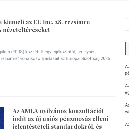
 kiemeli az EU Inc. 28. rezsimre
s nézeteltéréseket
álata (EPRS) közzétett egy tájékoztatót, amelyben
 rezsimre” vonatkozó ajánlásait az Európai Bizottság 2026.
A
pé
Az
e
Az
Az AMLA nyilvános konzultációt
v
indít az új uniós pénzmosás elleni
Az
jelentéstételi standardokról, és