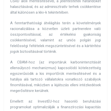
CSRD alóli mentesítésével, a jelentéstételi határidőket
halasztásával, és az adminisztratív terhek csökkentése
által különösen a kkv-k tekintetében.
A fenntarthatósági átvilágítás terén a követelmények
racionalizálása a közvetlen üzleti partnerekre való
összpontosítással, az értékelési gyakoriság
csökkentésével, valamint az uniós polgári jogi
felelősségi feltételek megszüntetésével és a kártérítési
jogok biztosításával történik.
A CBAM-hoz (az importáruk karbonintenzitását
ellensúlyozó mechanizmus) kapcsolódó kötelezettség
egyszerűsödik a kis importőrök mentesítésével és a
hatálya alá tartozó vállalatokra vonatkozó szabályok
finomításával, miközben a kijátszás elleni intézkedések
megerősítésre kerülnek.
Emellett az InvestEU-hoz hasonló beruházási
programokat optimalizálják a finanszírozási kapacitás