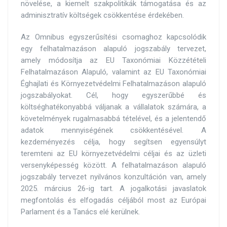
növelése, a kiemelt szakpolitikák támogatása és az
adminisztratív költségek csökkentése érdekében.
Az Omnibus egyszerűsítési csomaghoz kapcsolódik
egy felhatalmazáson alapuló jogszabály tervezet,
amely módosítja az EU Taxonómiai Közzétételi
Felhatalmazáson Alapuló, valamint az EU Taxonómiai
Éghajlati és Környezetvédelmi Felhatalmazáson alapuló
jogszabályokat. Cél, hogy egyszerűbbé és
költséghatékonyabbá váljanak a vállalatok számára, a
követelmények rugalmasabbá tételével, és a jelentendő
adatok mennyiségének csökkentésével. A
kezdeményezés célja, hogy segítsen egyensúlyt
teremteni az EU környezetvédelmi céljai és az üzleti
versenyképesség között. A felhatalmazáson alapuló
jogszabály tervezet nyilvános konzultáción van, amely
2025. március 26-ig tart. A jogalkotási javaslatok
megfontolás és elfogadás céljából most az Európai
Parlament és a Tanács elé kerülnek.