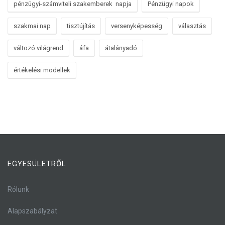
pénzügyi-számviteli szakemberek napja
Pénzügyi napok
szakmai nap
tisztújítás
versenyképesség
választás
változó világrend
áfa
átalányadó
értékelési modellek
EGYESÜLETRŐL
Rólunk
Alapszabályzat