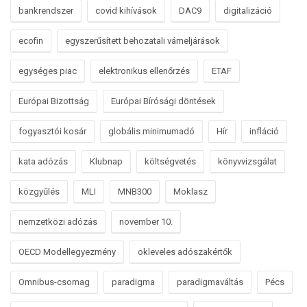
bankrendszer
covid kihívások
DAC9
digitalizáció
ecofin
egyszerűsített behozatali vámeljárások
egységes piac
elektronikus ellenőrzés
ETAF
Európai Bizottság
Európai Bírósági döntések
fogyasztói kosár
globális minimumadó
Hír
infláció
kata adózás
Klubnap
költségvetés
könyvvizsgálat
közgyűlés
MLI
MNB300
Moklasz
nemzetközi adózás
november 10.
OECD Modellegyezmény
okleveles adószakértők
Omnibus-csomag
paradigma
paradigmaváltás
Pécs