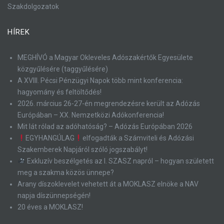
Szakdolgozatok
HÍREK
MEGHÍVÓ a Magyar Okleveles Adószakértők Egyesülete
közgyűlésére (taggyűlésére)
A XVIII. Pécsi Pénzügyi Napok több mint konferencia:
hagyomány és feltöltődés!
2026. március 26-27-én megrendezésre került az Adózás
Európában – XX. Nemzetközi Adókonferencia!
Mit lát rólad az adóhatóság? – Adózás Európában 2026
EGYHANGÚLAG
elfogadták a Számviteli és Adózási
Szakemberek Napjáról szóló jogszabályt!
Exkluzív beszélgetés az I. SZASZ napról – hogyan született
meg a szakma közös ünnepe?
Arany díszoklevelet vehetett át a MOKLASZ elnöke a NAV
napja díszünnepségén!
20 éves a MOKLASZ!