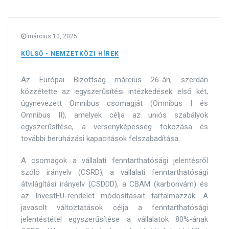
március 10, 2025
KÜLSŐ - NEMZETKÖZI HÍREK
Az Európai Bizottság március 26-án, szerdán
közzétette az egyszerűsítési intézkedések első két,
úgynevezett Omnibus csomagját (Omnibus I és
Omnibus II), amelyek célja az uniós szabályok
egyszerűsítése, a versenyképesség fokozása és
további beruházási kapacitások felszabadítása.
A csomagok a vállalati fenntarthatósági jelentésről
szóló irányelv (CSRD), a vállalati fenntarthatósági
átvilágítási irányelv (CSDDD), a CBAM (karbonvám) és
az InvestEU-rendelet módosításait tartalmazzák. A
javasolt változtatások célja a fenntarthatósági
jelentéstétel egyszerűsítése a vállalatok 80%-ának