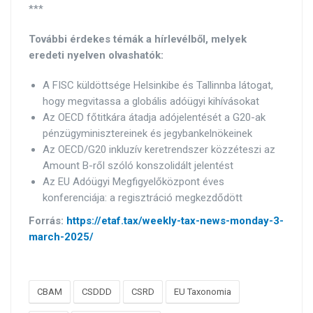
***
További érdekes témák a hírlevélből, melyek
eredeti nyelven olvashatók:
A FISC küldöttsége Helsinkibe és Tallinnba látogat,
hogy megvitassa a globális adóügyi kihívásokat
Az OECD főtitkára átadja adójelentését a G20-ak
pénzügyminisztereinek és jegybankelnökeinek
Az OECD/G20 inkluzív keretrendszer közzéteszi az
Amount B-ről szóló konszolidált jelentést
Az EU Adóügyi Megfigyelőközpont éves
konferenciája: a regisztráció megkezdődött
Forrás:
https://etaf.tax/weekly-tax-news-monday-3-
march-2025/
CBAM
CSDDD
CSRD
EU Taxonomia