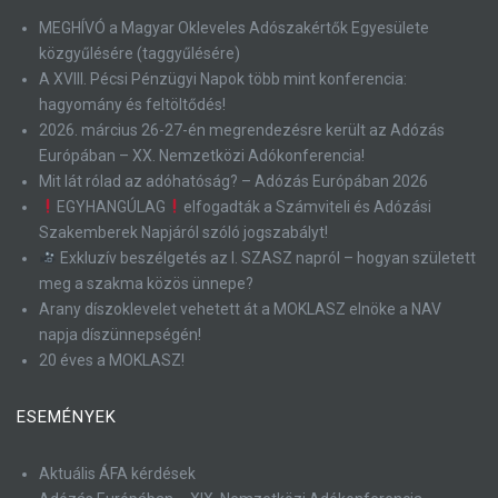
MEGHÍVÓ a Magyar Okleveles Adószakértők Egyesülete
közgyűlésére (taggyűlésére)
A XVIII. Pécsi Pénzügyi Napok több mint konferencia:
hagyomány és feltöltődés!
2026. március 26-27-én megrendezésre került az Adózás
Európában – XX. Nemzetközi Adókonferencia!
Mit lát rólad az adóhatóság? – Adózás Európában 2026
EGYHANGÚLAG
elfogadták a Számviteli és Adózási
Szakemberek Napjáról szóló jogszabályt!
Exkluzív beszélgetés az I. SZASZ napról – hogyan született
meg a szakma közös ünnepe?
Arany díszoklevelet vehetett át a MOKLASZ elnöke a NAV
napja díszünnepségén!
20 éves a MOKLASZ!
ESEMÉNYEK
Aktuális ÁFA kérdések