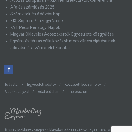
Adózás Európában – XIX. Nemzetközi Adókonferencia
Áfa és számlázás 2025
Számviteli-és Adózási Nap
XIX. Soproni Pénzügyi Napok
XVII. Pécsi Pénzügyi Napok
Magyar Okleveles Adószakértők Egyesülete közgyűlése
Egyéni- és társas vállalkozások megszűnési eljárásainak
adózási- és számviteli feladatai
Tudástár
Egyesületi adatok
Közzétett beszámolók
Alapszabályzat
Adatvédelem
Impresszum
© 2019 Moklasz - Magyar Okleveles Adószakértők Egyesülete. Minden jog