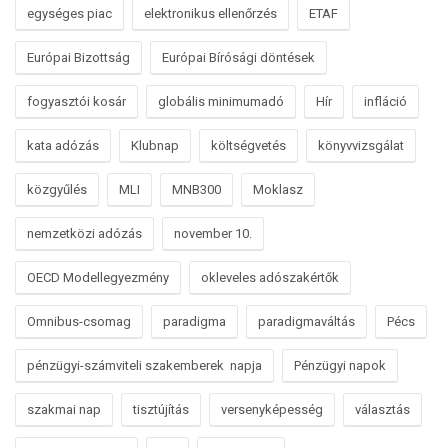
egységes piac
elektronikus ellenőrzés
ETAF
Európai Bizottság
Európai Bírósági döntések
fogyasztói kosár
globális minimumadó
Hír
infláció
kata adózás
Klubnap
költségvetés
könyvvizsgálat
közgyűlés
MLI
MNB300
Moklasz
nemzetközi adózás
november 10.
OECD Modellegyezmény
okleveles adószakértők
Omnibus-csomag
paradigma
paradigmaváltás
Pécs
pénzügyi-számviteli szakemberek napja
Pénzügyi napok
szakmai nap
tisztújítás
versenyképesség
választás