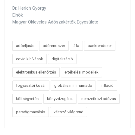
Dr. Herich György
Elnök
Magyar Okleveles Adószakértők Egyesülete
adóeljárás
adórendszer
áfa
bankrendszer
covid kihívások
digitalizáció
elektronikus ellenőrzés
értékelési modellek
fogyasztói kosár
globális minimumadó
infláció
költségvetés
könyvvizsgálat
nemzetközi adózás
paradigmaváltás
változó világrend