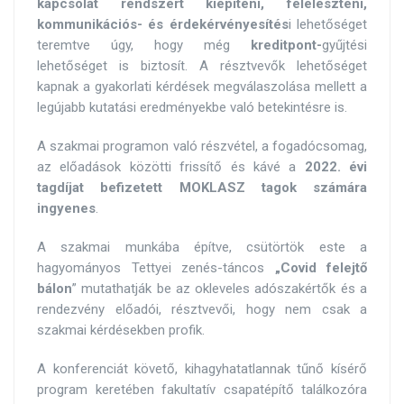
kapcsolat rendszert kiépíteni, feléleszteni,
kommunikációs- és érdekérvényesítés
i lehetőséget
teremtve úgy, hogy még
kreditpont-
gyűjtési
lehetőséget is biztosít. A résztvevők lehetőséget
kapnak a gyakorlati kérdések megválaszolása mellett a
legújabb kutatási eredményekbe való betekintésre is.
A szakmai programon való részvétel, a fogadócsomag,
az előadások közötti frissítő és kávé a
2022. évi
tagdíjat befizetett
MOKLASZ tagok számára
ingyenes
.
A szakmai munkába építve, csütörtök este a
hagyományos Tettyei zenés-táncos
„Covid felejtő
bálon
” mutathatják be az okleveles adószakértők és a
rendezvény előadói, résztvevői, hogy nem csak a
szakmai kérdésekben profik.
A konferenciát követő, kihagyhatatlannak tűnő kísérő
program keretében fakultatív csapatépítő találkozóra