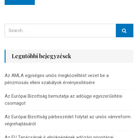
Legutóbbi bejegyzések
Az AMLA egységes uniós megközelítést vezet be a
pénzmosás elleni szabályok érvényesítésére
Az Európai Bizottság bemutatja az adóügyi egyszerűsítési
csomagot
Az Európai Bizottság párbeszédet folytat az uniós vámreform
végrehajtásáról
Az EU Tanácsának ír elnökségének adózási prioritásai