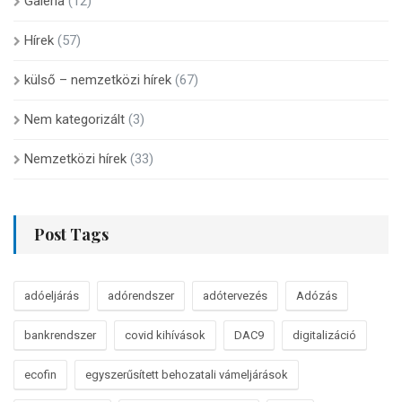
Galéria
(12)
Hírek
(57)
külső – nemzetközi hírek
(67)
Nem kategorizált
(3)
Nemzetközi hírek
(33)
Post Tags
adóeljárás
adórendszer
adótervezés
Adózás
bankrendszer
covid kihívások
DAC9
digitalizáció
ecofin
egyszerűsített behozatali vámeljárások