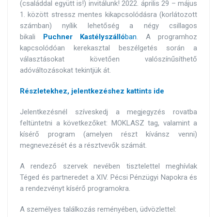
(családdal együtt is!) invitálunk! 2022. április 29 – május
1. között stressz mentes kikapcsolódásra (korlátozott
számban) nyílik lehetőség a négy csillagos
bikali
Puchner
Kastélyszálló
ban
. A programhoz
kapcsolódóan kerekasztal beszélgetés során a
választásokat követően valószínűsíthető
adóváltozásokat tekintjük át.
Részletekhez, jelentkezéshez kattints ide
Jelentkezésnél szíveskedj a megjegyzés rovatba
feltüntetni a következőket: MOKLASZ tag, valamint a
kísérő program (amelyen részt kívánsz venni)
megnevezését és a résztvevők számát.
A rendező szervek nevében tisztelettel meghívlak
Téged és partneredet a XIV. Pécsi Pénzügyi Napokra és
a rendezvényt kísérő programokra.
A személyes találkozás reményében, üdvözlettel: