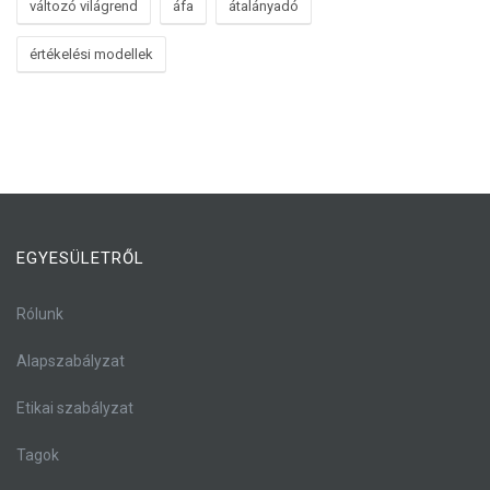
változó világrend
áfa
átalányadó
értékelési modellek
EGYESÜLETRŐL
Rólunk
Alapszabályzat
Etikai szabályzat
Tagok