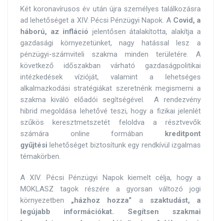
Két koronavírusos év után újra személyes találkozásra
ad lehetőséget a XIV. Pécsi Pénzügyi Napok. A
Covid, a
háború, az infláció
jelentősen átalakította, alakítja a
gazdasági környezetünket, nagy hatással lesz a
pénzügyi-számviteli szakma minden területére. A
következő időszakban várható gazdaságpolitikai
intézkedések vízióját, valamint a lehetséges
alkalmazkodási stratégiákat szeretnénk megismerni a
szakma kiváló előadói segítségével. A rendezvény
hibrid megoldása lehetővé teszi, hogy a fizikai jelenlét
szűkös keresztmetszetét feloldva a résztvevők
számára online formában
kreditpont
gyűjtési
lehetőséget biztosítunk egy rendkívül izgalmas
témakörben.
A XIV. Pécsi Pénzügyi Napok kiemelt célja, hogy a
MOKLASZ tagok részére a gyorsan változó jogi
környezetben
„házhoz hozza”
a
szaktudást, a
legújabb információkat. Segítsen szakmai