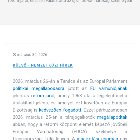
reformjáról, és Lille-t választotta az új uniós vámhatóság székhelyéül
március 30, 2026
KÜLSŐ - NEMZETKÖZI HÍREK
2026. március 26-án a Tanács és az Európai Parlament
politikai megállapodásra
jutott az
EU vámuniójának
jelentős
reformjáról
, amely 1968 óta a legjelentősebb
átalakítást jelenti, és amelyet ezt követően az Európai
Bizottság is
kedvezően fogadott
.
Ezzel párhuzamosan
2026. március 25-én a társjogalkotók
megállapodtak
abban, hogy a reform központi elemét képező jövőbeli
Európai Vámhatóság (EUCA) székhelye a
franciaországi
Lille
legyen. A
jogalkotási csomag
egy