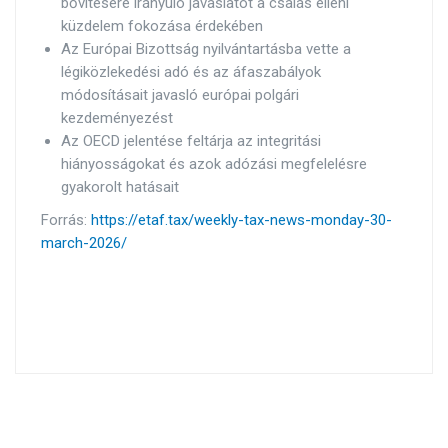
bővítésére irányuló javaslatot a csalás elleni
küzdelem fokozása érdekében
Az Európai Bizottság nyilvántartásba vette a
légiközlekedési adó és az áfaszabályok
módosításait javasló európai polgári
kezdeményezést
Az OECD jelentése feltárja az integritási
hiányosságokat és azok adózási megfelelésre
gyakorolt hatásait
Forrás:
https://etaf.tax/weekly-tax-news-monday-30-
march-2026/