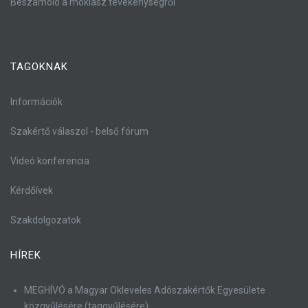
Beszámoló a moklasz tevékenységről
TAGOKNAK
Információk
Szakértő válaszol - belső fórum
Videó konferencia
Kérdőívek
Szakdolgozatok
HÍREK
MEGHÍVÓ a Magyar Okleveles Adószakértők Egyesülete
közgyűlésére (taggyűlésére)