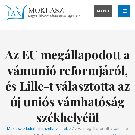
MENU
Az EU megállapodott a
vámunió reformjáról,
és Lille-t választotta az
új uniós vámhatóság
székhelyéül
Moklasz
>
külső - nemzetközi hírek
>
Az EU megállapodott a vámunió