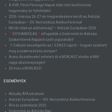
A XVIII. Pécsi Pénzügyi Napok több mint konferencia:
hagyomány és feltöltődés!
2026. március 26-27-én megrendezésre került az Adózás
Európában – XX. Nemzetközi Adókonferencia!
Mit lát rólad az adóhatóság? – Adózás Európában 2026
EGYHANGÚLAG
elfogadták a Számviteli és Adózási
Szakemberek Napjáról szóló jogszabályt!
Exkluzív beszélgetés az I. SZASZ napról – hogyan született
meg a szakma közös ünnepe?
Arany díszoklevelet vehetett át a MOKLASZ elnöke a NAV
napja díszünnepségén!
20 éves a MOKLASZ!
ESEMÉNYEK
Aktuális ÁFA kérdések
Adózás Európában – XIX. Nemzetközi Adókonferencia
Áfa és számlázás 2025
Számviteli-és Adózási Nap