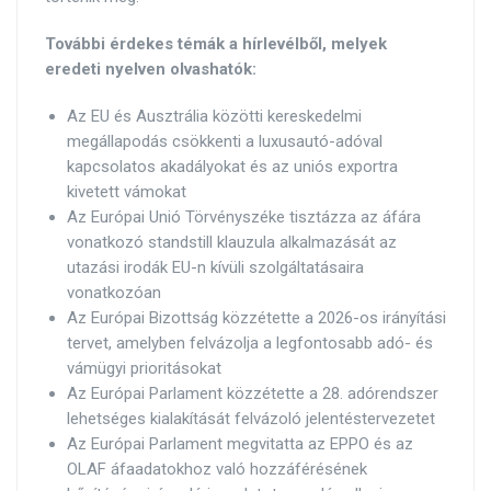
További érdekes témák a hírlevélből, melyek
eredeti nyelven olvashatók:
Az EU és Ausztrália közötti kereskedelmi
megállapodás csökkenti a luxusautó-adóval
kapcsolatos akadályokat és az uniós exportra
kivetett vámokat
Az Európai Unió Törvényszéke tisztázza az áfára
vonatkozó standstill klauzula alkalmazását az
utazási irodák EU-n kívüli szolgáltatásaira
vonatkozóan
Az Európai Bizottság közzétette a 2026-os irányítási
tervet, amelyben felvázolja a legfontosabb adó- és
vámügyi prioritásokat
Az Európai Parlament közzétette a 28. adórendszer
lehetséges kialakítását felvázoló jelentéstervezetet
Az Európai Parlament megvitatta az EPPO és az
OLAF áfaadatokhoz való hozzáférésének