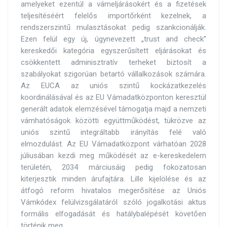
amelyeket ezentúl a vámeljárásokért és a fizetések
teljesítéséért felelős importőrként kezelnek, a
rendszerszintű mulasztásokat pedig szankcionálják.
Ezen felül egy új, úgynevezett „trust and check”
kereskedői kategória egyszerűsített eljárásokat és
csökkentett adminisztratív terheket biztosít a
szabályokat szigorúan betartó vállalkozások számára.
Az EUCA az uniós szintű kockázatkezelés
koordinálásával és az EU Vámadatközponton keresztül
generált adatok elemzésével támogatja majd a nemzeti
vámhatóságok közötti együttműködést, tükrözve az
uniós szintű integráltabb irányítás felé való
elmozdulást. Az EU Vámadatközpont várhatóan 2028
júliusában kezdi meg működését az e-kereskedelem
területén, 2034 márciusáig pedig fokozatosan
kiterjesztik minden árufajtára. Lille kijelölése és az
átfogó reform hivatalos megerősítése az Uniós
Vámkódex felülvizsgálatáról szóló jogalkotási aktus
formális elfogadását és hatálybalépését követően
történik meg.