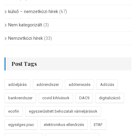
külső – nemzetközi hírek
(67)
Nem kategorizált
(3)
Nemzetközi hírek
(33)
Post Tags
adóeljárás
adórendszer
adótervezés
Adózás
bankrendszer
covid kihívások
DAC9
digitalizáció
ecofin
egyszerűsített behozatali vámeljárások
egységes piac
elektronikus ellenőrzés
ETAF