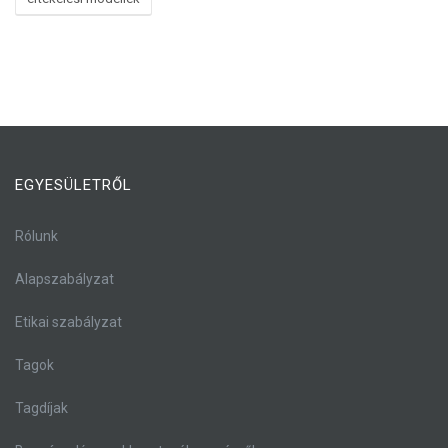
EGYESÜLETRŐL
Rólunk
Alapszabályzat
Etikai szabályzat
Tagok
Tagdíjak