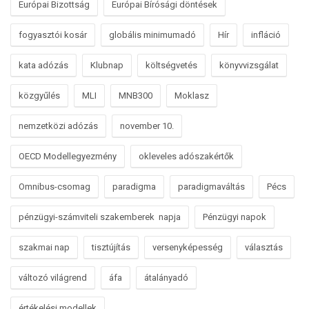
Európai Bizottság
Európai Bírósági döntések
fogyasztói kosár
globális minimumadó
Hír
infláció
kata adózás
Klubnap
költségvetés
könyvvizsgálat
közgyűlés
MLI
MNB300
Moklasz
nemzetközi adózás
november 10.
OECD Modellegyezmény
okleveles adószakértők
Omnibus-csomag
paradigma
paradigmaváltás
Pécs
pénzügyi-számviteli szakemberek napja
Pénzügyi napok
szakmai nap
tisztújítás
versenyképesség
választás
változó világrend
áfa
átalányadó
értékelési modellek