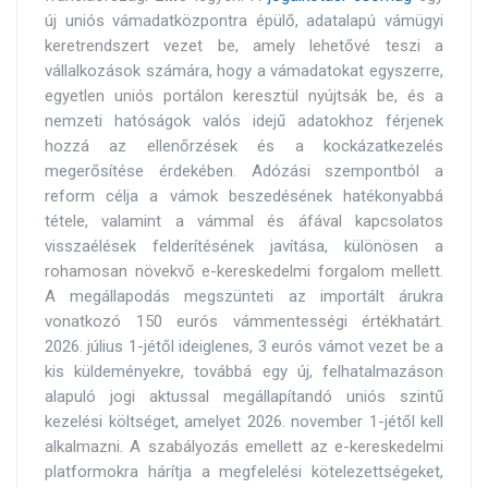
új uniós vámadatközpontra épülő, adatalapú vámügyi
keretrendszert vezet be, amely lehetővé teszi a
vállalkozások számára, hogy a vámadatokat egyszerre,
egyetlen uniós portálon keresztül nyújtsák be, és a
nemzeti hatóságok valós idejű adatokhoz férjenek
hozzá az ellenőrzések és a kockázatkezelés
megerősítése érdekében. Adózási szempontból a
reform célja a vámok beszedésének hatékonyabbá
tétele, valamint a vámmal és áfával kapcsolatos
visszaélések felderítésének javítása, különösen a
rohamosan növekvő e-kereskedelmi forgalom mellett.
A megállapodás megszünteti az importált árukra
vonatkozó 150 eurós vámmentességi értékhatárt.
2026. július 1-jétől ideiglenes, 3 eurós vámot vezet be a
kis küldeményekre, továbbá egy új, felhatalmazáson
alapuló jogi aktussal megállapítandó uniós szintű
kezelési költséget, amelyet 2026. november 1-jétől kell
alkalmazni. A szabályozás emellett az e-kereskedelmi
platformokra hárítja a megfelelési kötelezettségeket,