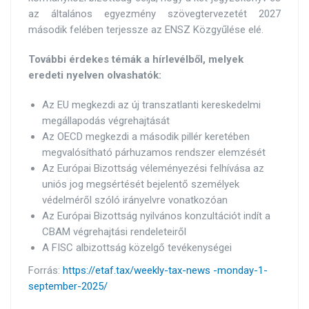
az általános egyezmény szövegtervezetét 2027
második felében terjessze az ENSZ Közgyűlése elé.
További érdekes témák a hírlevélből, melyek
eredeti nyelven olvashatók:
Az EU megkezdi az új transzatlanti kereskedelmi
megállapodás végrehajtását
Az OECD megkezdi a második pillér keretében
megvalósítható párhuzamos rendszer elemzését
Az Európai Bizottság véleményezési felhívása az
uniós jog megsértését bejelentő személyek
védelméről szóló irányelvre vonatkozóan
Az Európai Bizottság nyilvános konzultációt indít a
CBAM végrehajtási rendeleteiről
A FISC albizottság közelgő tevékenységei
Forrás:
https://etaf.tax/weekly-tax-news -monday-1-
september-2025/