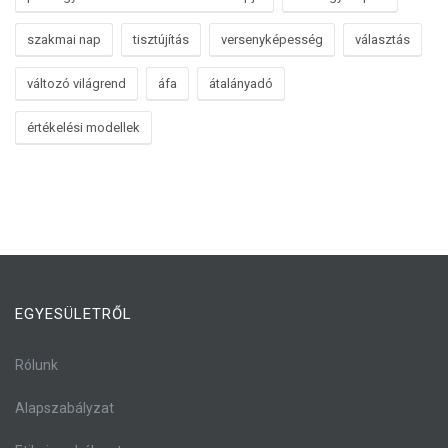
szakmai nap
tisztújítás
versenyképesség
választás
változó világrend
áfa
átalányadó
értékelési modellek
EGYESÜLETRŐL
Rólunk
Alapszabályzat