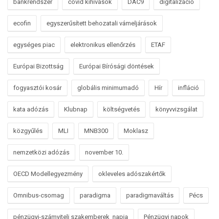
bankrendszer
covid kihívások
DAC9
digitalizáció
ecofin
egyszerűsített behozatali vámeljárások
egységes piac
elektronikus ellenőrzés
ETAF
Európai Bizottság
Európai Bírósági döntések
fogyasztói kosár
globális minimumadó
Hír
infláció
kata adózás
Klubnap
költségvetés
könyvvizsgálat
közgyűlés
MLI
MNB300
Moklasz
nemzetközi adózás
november 10.
OECD Modellegyezmény
okleveles adószakértők
Omnibus-csomag
paradigma
paradigmaváltás
Pécs
pénzügyi-számviteli szakemberek napja
Pénzügyi napok