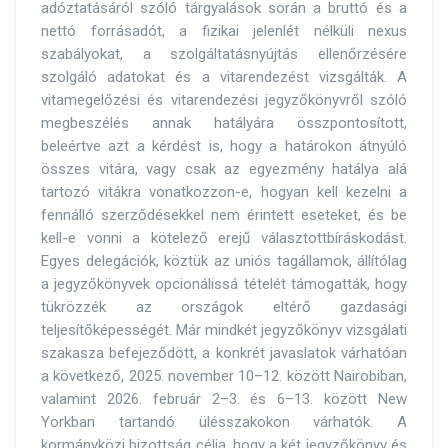
adóztatásáról szóló tárgyalások során a bruttó és a
nettó forrásadót, a fizikai jelenlét nélküli nexus
szabályokat, a szolgáltatásnyújtás ellenőrzésére
szolgáló adatokat és a vitarendezést vizsgálták. A
vitamegelőzési és vitarendezési jegyzőkönyvről szóló
megbeszélés annak hatályára összpontosított,
beleértve azt a kérdést is, hogy a határokon átnyúló
összes vitára, vagy csak az egyezmény hatálya alá
tartozó vitákra vonatkozzon-e, hogyan kell kezelni a
fennálló szerződésekkel nem érintett eseteket, és be
kell-e vonni a kötelező erejű választottbíráskodást.
Egyes delegációk, köztük az uniós tagállamok, állítólag
a jegyzőkönyvek opcionálissá tételét támogatták, hogy
tükrözzék az országok eltérő gazdasági
teljesítőképességét. Már mindkét jegyzőkönyv vizsgálati
szakasza befejeződött, a konkrét javaslatok várhatóan
a következő, 2025. november 10–12. között Nairobiban,
valamint 2026. február 2–3. és 6–13. között New
Yorkban tartandó ülésszakokon várhatók. A
kormányközi bizottság célja, hogy a két jegyzőkönyv és