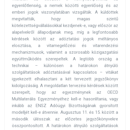
egyenlőtlenség, a nemek közötti egyenlőség és az
emberi jogok viszonylatában vizsgálták. A küldöttek
megvitatták, hogy magas szintű
kötelezettségvállalásokkal kezdjenek-e, vagy először az
alapelvekről állapodjanak meg, míg a legfontosabb
kérdések között az adóztatási jogok méltányos
elosztása, a vitamegelőzési és vitarendezési
mechanizmusok, valamint a szorosabb közigazgatási
együttműködés szerepeltek. A legtöbb ország a
technikai – különösen a határokon átnyúló
szolgáltatások adóztatásával kapcsolatos – vitákat
igyekezett elhalasztani a két tervezett jegyzőkönyv
kidolgozásáig. A megoldatlan tervezési kérdések között
szerepelt, hogy az egyezménynek az OECD
Multilaterális Egyezményéhez kell-e hasonlítania, vagy
inkább az ENSZ Adóügyi Bizottságának gyorsított
modelljét kell-e átvennie. Augusztus 11. és 15. között a
második ülésszak az előzetes jegyzőkönyvekre
összpontosított. A határokon átnyúló szolgáltatások