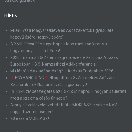
Szakdolgozatok
HÍREK
MEGHÍVÓ a Magyar Okleveles Adószakértők Egyesülete
közgyűlésére (taggyűlésére)
A XVIII. Pécsi Pénzügyi Napok több mint konferencia:
hagyomány és feltöltődés!
2026. március 26-27-én megrendezésre került az Adózás
Európában – XX. Nemzetközi Adókonferencia!
Mit lát rólad az adóhatóság? – Adózás Európában 2026
EGYHANGÚLAG
elfogadták a Számviteli és Adózási
Szakemberek Napjáról szóló jogszabályt!
Exkluzív beszélgetés az I. SZASZ napról – hogyan született
meg a szakma közös ünnepe?
Arany díszoklevelet vehetett át a MOKLASZ elnöke a NAV
napja díszünnepségén!
20 éves a MOKLASZ!