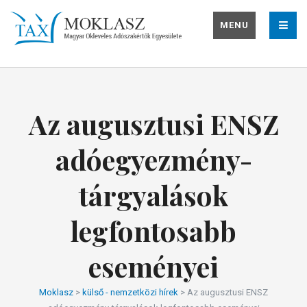
MENU
Az augusztusi ENSZ
adóegyezmény-
tárgyalások
legfontosabb
eseményei
Moklasz
>
külső - nemzetközi hírek
>
Az augusztusi ENSZ