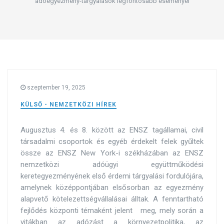
adóegyezmény-tárgyalások legfontosabb eseményei
szeptember 19, 2025
KÜLSŐ - NEMZETKÖZI HÍREK
Augusztus 4. és 8. között az ENSZ tagállamai, civil
társadalmi csoportok és egyéb érdekelt felek gyűltek
össze az ENSZ New York-i székházában az ENSZ
nemzetközi adóügyi együttműködési
keretegyezményének első érdemi tárgyalási fordulójára,
amelynek középpontjában elsősorban az egyezmény
alapvető kötelezettségvállalásai álltak.
A fenntartható
fejlődés központi témaként jelent meg, mely során a
vitákban az adózást a környezetpolitika, az