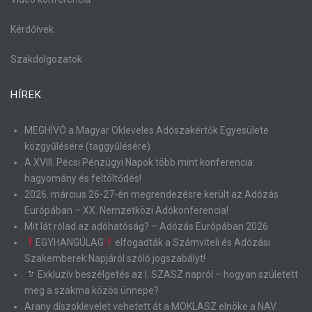
Kérdőívek
Szakdolgozatok
HÍREK
MEGHÍVÓ a Magyar Okleveles Adószakértők Egyesülete
közgyűlésére (taggyűlésére)
A XVIII. Pécsi Pénzügyi Napok több mint konferencia:
hagyomány és feltöltődés!
2026. március 26-27-én megrendezésre került az Adózás
Európában – XX. Nemzetközi Adókonferencia!
Mit lát rólad az adóhatóság? – Adózás Európában 2026
EGYHANGÚLAG
elfogadták a Számviteli és Adózási
Szakemberek Napjáról szóló jogszabályt!
Exkluzív beszélgetés az I. SZASZ napról – hogyan született
meg a szakma közös ünnepe?
Arany díszoklevelet vehetett át a MOKLASZ elnöke a NAV