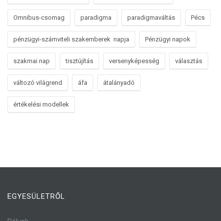
Omnibus-csomag
paradigma
paradigmaváltás
Pécs
pénzügyi-számviteli szakemberek napja
Pénzügyi napok
szakmai nap
tisztújítás
versenyképesség
választás
változó világrend
áfa
átalányadó
értékelési modellek
EGYESÜLETRŐL