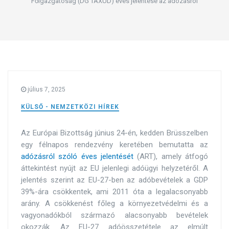
Főigazgatóság (DG TAXUD) éves jelentése az adózásról
július 7, 2025
KÜLSŐ - NEMZETKÖZI HÍREK
Az Európai Bizottság június 24-én, kedden Brüsszelben
egy félnapos rendezvény keretében bemutatta az
adózásról szóló éves jelentését
(ART), amely átfogó
áttekintést nyújt az EU jelenlegi adóügyi helyzetéről.
A
jelentés szerint az EU-27-ben az adóbevételek a GDP
39%-ára csökkentek, ami 2011 óta a legalacsonyabb
arány. A csökkenést főleg a környezetvédelmi és a
vagyonadókból származó alacsonyabb bevételek
okozzák. Az EU-27 adóösszetétele az elmúlt