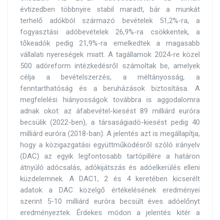
évtizedben többnyire stabil maradt, bár a munkát
terhelő adókból származó bevételek 51,2%-ra, a
fogyasztási adóbevételek 26,9%-ra csökkentek, a
tőkeadók pedig 21,9%-ra emelkedtek a magasabb
vállalati nyereségek miatt. A tagállamok 2024-re közel
500 adóreform intézkedésről számoltak be, amelyek
célja a bevételszerzés, a méltányosság, a
fenntarthatóság és a beruházások biztosítása. A
megfelelési hiányosságok továbbra is aggodalomra
adnak okot: az áfabevétel-kiesést 89 milliárd euróra
becsülik (2022-ben), a társaságiadó-kiesést pedig 40
milliárd euróra (2018-ban). A jelentés azt is megállapítja,
hogy a közigazgatási együttműködésről szóló irányelv
(DAC) az egyik legfontosabb tartópillére a határon
átnyúló adócsalás, adókijátszás és adóelkerülés elleni
küzdelemnek. A DAC1, 2 és 4 keretében kicserélt
adatok a DAC közelgő értékelésének eredményei
szerint 5-10 milliárd euróra becsült éves adóelőnyt
eredményeztek. Érdekes módon a jelentés kitér a