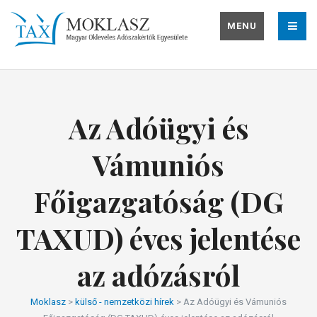
MENU
Az Adóügyi és
Vámuniós
Főigazgatóság (DG
TAXUD) éves jelentése
az adózásról
Moklasz
>
külső - nemzetközi hírek
>
Az Adóügyi és Vámuniós