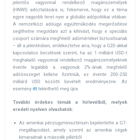
jelentős vagyonnal rendelkező magánszemélyek
(HNWI) adóztatására is, felismerve, hogy ez a téma
egyre nagyobb teret nyer a globális adópolitikai vitában.
A nemzetközi adóügyi együttműködés megerősítése
segíthetne megoldani azt a kihívást, hogy e speciális
csoport számára megfelelő adómértéket biztosítsanak
– áll a jelentésben, emlékeztetve arra, hogy a G20-akkal
kapcsolatos becslések szerint, ha az 1 milliárd USD-t
meghaladó vagyonnal rendelkező magánszemélyeknek
évente legalább a vagyonuk 2%-ának megfelelő
adóösszeget kellene fizetniük, ez évente 200-250
milliárd USD közötti bevételt eredményezne. Az
esemény
itt
tekinthető meg újra.
További érdekes témák a hírlevélből, melyek
eredeti nyelven olvashatók:
Az amerikai pénzügyminisztérium bejelentette a G7-
megállapodást, amely szerint az amerikai cégek
kimaradnak a második pillérből