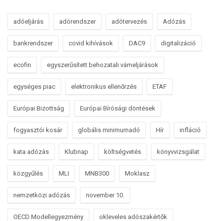
adóeljárás
adórendszer
adótervezés
Adózás
bankrendszer
covid kihívások
DAC9
digitalizáció
ecofin
egyszerűsített behozatali vámeljárások
egységes piac
elektronikus ellenőrzés
ETAF
Európai Bizottság
Európai Bírósági döntések
fogyasztói kosár
globális minimumadó
Hír
infláció
kata adózás
Klubnap
költségvetés
könyvvizsgálat
közgyűlés
MLI
MNB300
Moklasz
nemzetközi adózás
november 10.
OECD Modellegyezmény
okleveles adószakértők