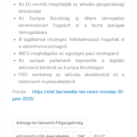
Az EU vezetői megvitatják az aktuális geogazdasági
kihívásokat
Az Európai Bizottság új állami támogatási
keretrendszert fogadott el a tiszta iparágak
támogatására
A tagállamok részleges felhatalmazást fogadtak el
a vámreformcsomagról
IMCO meghallgatás az egységes piaci stratégiáról
Az európai parlamenti képviselők a digitális
adózásról kérdezik az Európai Bizottságot
FISC workshop az adózási akadályokról és a
határmenti munkavállalókról
Forrás:
https://etaf.tax/weekly-tax-news-monday-30-
june-2025/
Adóügyi és Vámuniós Főigazgatóság
adózásról szóló éves jelentés
DAC
EU-27