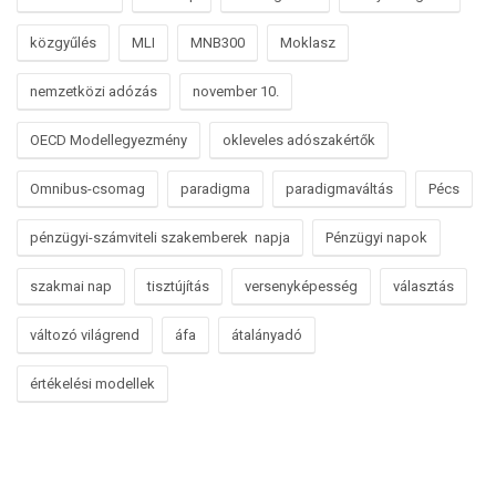
közgyűlés
MLI
MNB300
Moklasz
nemzetközi adózás
november 10.
OECD Modellegyezmény
okleveles adószakértők
Omnibus-csomag
paradigma
paradigmaváltás
Pécs
pénzügyi-számviteli szakemberek napja
Pénzügyi napok
szakmai nap
tisztújítás
versenyképesség
választás
változó világrend
áfa
átalányadó
értékelési modellek