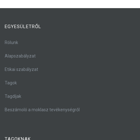
EGYESÜLETRŐL
Rólunk
Alapszabályzat
Etikai szabályzat
Tagok
Tagdíjak
Beszámoló a moklasz tevékenységről
TAGOKNAK