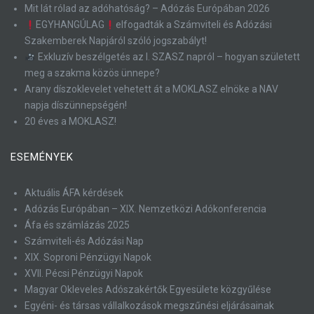
Mit lát rólad az adóhatóság? – Adózás Európában 2026
EGYHANGÚLAG
elfogadták a Számviteli és Adózási
Szakemberek Napjáról szóló jogszabályt!
Exkluzív beszélgetés az I. SZASZ napról – hogyan született
meg a szakma közös ünnepe?
Arany díszoklevelet vehetett át a MOKLASZ elnöke a NAV
napja díszünnepségén!
20 éves a MOKLASZ!
ESEMÉNYEK
Aktuális ÁFA kérdések
Adózás Európában – XIX. Nemzetközi Adókonferencia
Áfa és számlázás 2025
Számviteli-és Adózási Nap
XIX. Soproni Pénzügyi Napok
XVII. Pécsi Pénzügyi Napok
Magyar Okleveles Adószakértők Egyesülete közgyűlése
Egyéni- és társas vállalkozások megszűnési eljárásainak