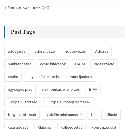
Nemzetközi hírek
(33)
Post Tags
adóeljárás
adórendszer
adótervezés
Adózás
bankrendszer
covid kihívások
DAC9
digitalizáció
ecofin
egyszerűsített behozatali vámeljárások
egységes piac
elektronikus ellenőrzés
ETAF
Európai Bizottság
Európai Bírósági döntések
fogyasztói kosár
globális minimumadó
Hír
infláció
kata adózás
Klubnap
költségvetés
könyvvizsgálat