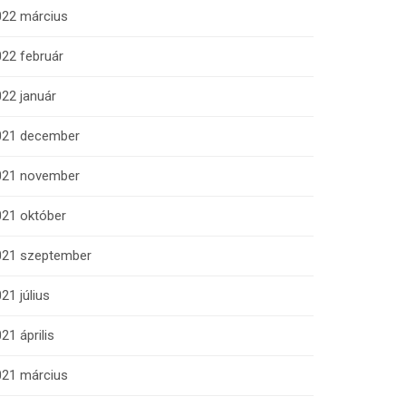
022 március
22 február
22 január
021 december
021 november
021 október
021 szeptember
21 július
21 április
021 március