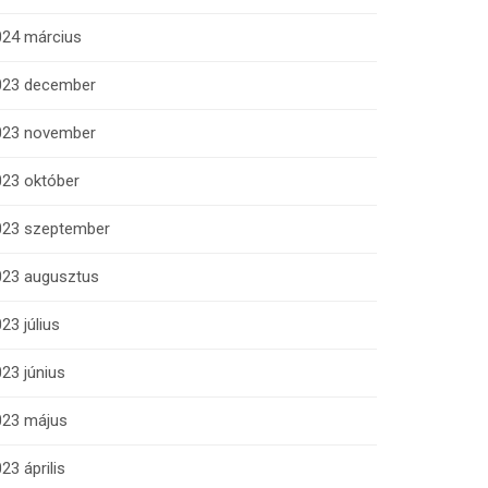
024 március
023 december
023 november
023 október
023 szeptember
023 augusztus
23 július
23 június
023 május
23 április