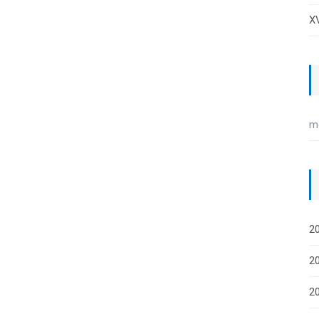
XV
m
20
20
2