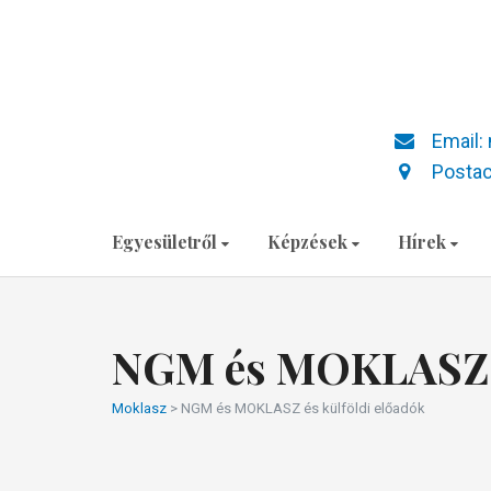
Email:
Postac
Egyesületről
Képzések
Hírek
NGM és MOKLASZ é
Moklasz
>
NGM és MOKLASZ és külföldi előadók