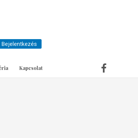
Bejelentkezés
éria
Kapcsolat