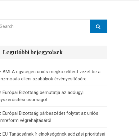
Legutóbbi bejegyzések
z AMLA egységes uniós megközelítést vezet be a
nzmosás elleni szabályok érvényesítésére
 Európai Bizottság bemutatja az adóügyi
gyszerűsítési csomagot
 Európai Bizottság párbeszédet folytat az uniós
ámreform végrehajtásáról
 EU Tanácsának ír elnökségének adózási prioritásai