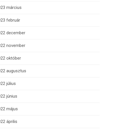
023 március
23 február
022 december
022 november
022 október
022 augusztus
22 július
22 június
022 május
22 április