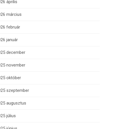
26 április
026 március
26 február
26 január
025 december
025 november
025 október
025 szeptember
025 augusztus
25 július
25 június