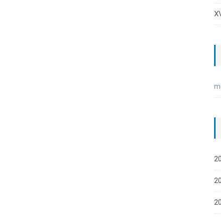
XV
m
20
20
2