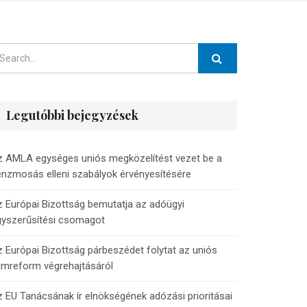
Legutóbbi bejegyzések
z AMLA egységes uniós megközelítést vezet be a
nzmosás elleni szabályok érvényesítésére
 Európai Bizottság bemutatja az adóügyi
gyszerűsítési csomagot
 Európai Bizottság párbeszédet folytat az uniós
ámreform végrehajtásáról
 EU Tanácsának ír elnökségének adózási prioritásai