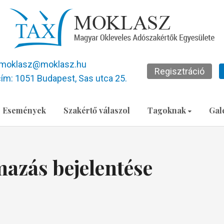
moklasz@moklasz.hu
Regisztráció
ím: 1051 Budapest, Sas utca 25.
Események
Szakértő válaszol
Tagoknak
Gal
azás bejelentése