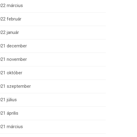
022 március
22 február
22 január
021 december
021 november
021 október
021 szeptember
21 július
21 április
021 március