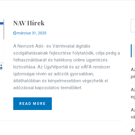
NAV Hírek
március 31, 2025
A Nemzeti Adó- és Vámhivatal digitális
szolgáltatásainak fejlesztése folytatódik, célja pedig a
felhasználóbarát és hatékony online ügyintézés
biztosítása. Az Ügyfélportál és az eÁFA rendszer
A
újdonságai révén az adózók gyorsabban,
pé
átláthatóbban és kényelmesebben végezhetik el
adózással kapcsolatos teendőiket.
Az
e
READ MORE
Az
v
Az