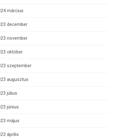
024 március
023 december
023 november
023 október
023 szeptember
023 augusztus
23 július
23 június
023 május
23 április