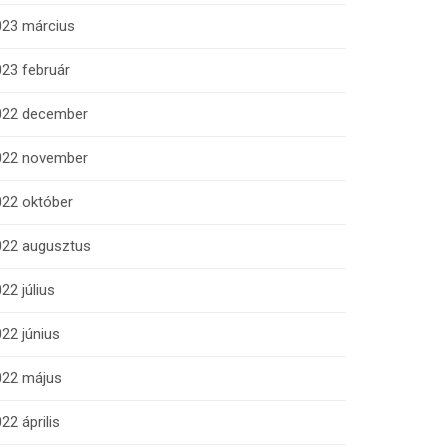
023 március
23 február
022 december
022 november
022 október
022 augusztus
22 július
22 június
022 május
22 április