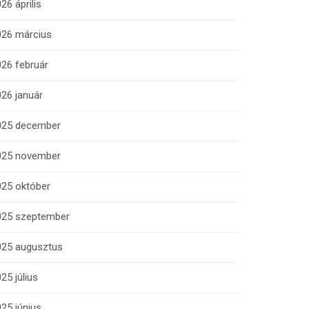
26 április
026 március
26 február
26 január
025 december
025 november
025 október
025 szeptember
025 augusztus
25 július
25 június