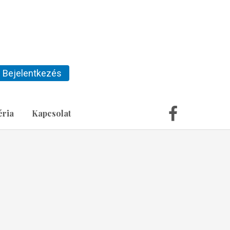
Bejelentkezés
éria
Kapcsolat