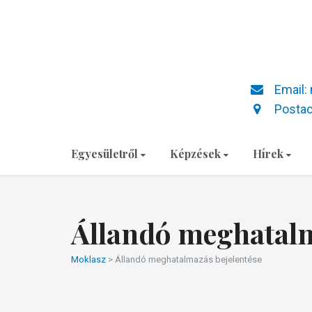
Email:
Postac
Egyesületről
Képzések
Hírek
Állandó meghatalm
Moklasz
>
Állandó meghatalmazás bejelentése