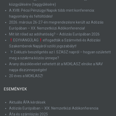
közgyűlésére (taggyűlésére)
A XVIII. Pécsi Pénzügyi Napok több mint konferencia:
hagyomány és feltöltődés!
2026. március 26-27-én megrendezésre került az Adózás
Európában – XX. Nemzetközi Adókonferencia!
Mit lát rólad az adóhatóság? – Adózás Európában 2026
EGYHANGÚLAG
elfogadták a Számviteli és Adózási
Szakemberek Napjáról szóló jogszabályt!
Exkluzív beszélgetés az I. SZASZ napról – hogyan született
meg a szakma közös ünnepe?
Arany díszoklevelet vehetett át a MOKLASZ elnöke a NAV
napja díszünnepségén!
20 éves a MOKLASZ!
ESEMÉNYEK
Aktuális ÁFA kérdések
Adózás Európában – XIX. Nemzetközi Adókonferencia
Áfa és számlázás 2025