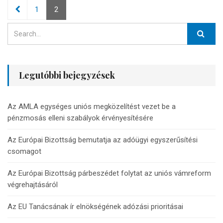
Bejegyzés
1
2
navigáció
Legutóbbi bejegyzések
Az AMLA egységes uniós megközelítést vezet be a
pénzmosás elleni szabályok érvényesítésére
Az Európai Bizottság bemutatja az adóügyi egyszerűsítési
csomagot
Az Európai Bizottság párbeszédet folytat az uniós vámreform
végrehajtásáról
Az EU Tanácsának ír elnökségének adózási prioritásai