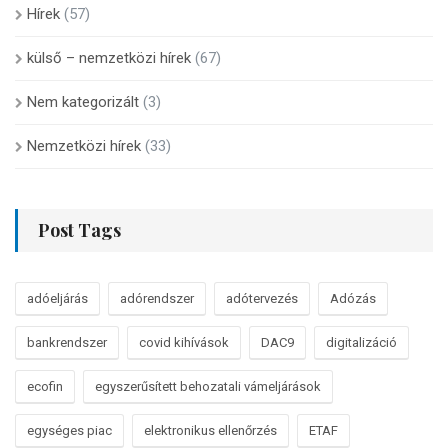
Hírek
(57)
külső – nemzetközi hírek
(67)
Nem kategorizált
(3)
Nemzetközi hírek
(33)
Post Tags
adóeljárás
adórendszer
adótervezés
Adózás
bankrendszer
covid kihívások
DAC9
digitalizáció
ecofin
egyszerűsített behozatali vámeljárások
egységes piac
elektronikus ellenőrzés
ETAF