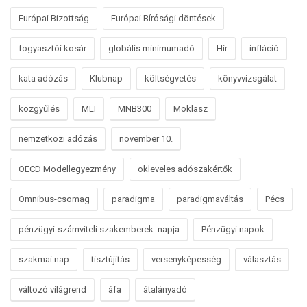
Európai Bizottság
Európai Bírósági döntések
fogyasztói kosár
globális minimumadó
Hír
infláció
kata adózás
Klubnap
költségvetés
könyvvizsgálat
közgyűlés
MLI
MNB300
Moklasz
nemzetközi adózás
november 10.
OECD Modellegyezmény
okleveles adószakértők
Omnibus-csomag
paradigma
paradigmaváltás
Pécs
pénzügyi-számviteli szakemberek napja
Pénzügyi napok
szakmai nap
tisztújítás
versenyképesség
választás
változó világrend
áfa
átalányadó