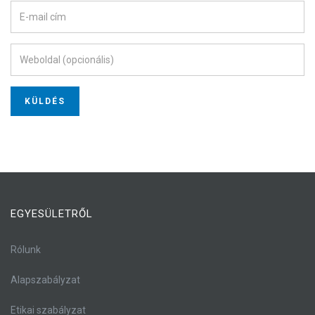
EGYESÜLETRŐL
Rólunk
Alapszabályzat
Etikai szabályzat