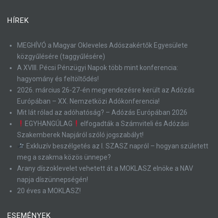
HÍREK
MEGHÍVÓ a Magyar Okleveles Adószakértők Egyesülete
közgyűlésére (taggyűlésére)
A XVIII. Pécsi Pénzügyi Napok több mint konferencia:
hagyomány és feltöltődés!
2026. március 26-27-én megrendezésre került az Adózás
Európában – XX. Nemzetközi Adókonferencia!
Mit lát rólad az adóhatóság? – Adózás Európában 2026
EGYHANGÚLAG
elfogadták a Számviteli és Adózási
Szakemberek Napjáról szóló jogszabályt!
Exkluzív beszélgetés az I. SZASZ napról – hogyan született
meg a szakma közös ünnepe?
Arany díszoklevelet vehetett át a MOKLASZ elnöke a NAV
napja díszünnepségén!
20 éves a MOKLASZ!
ESEMÉNYEK