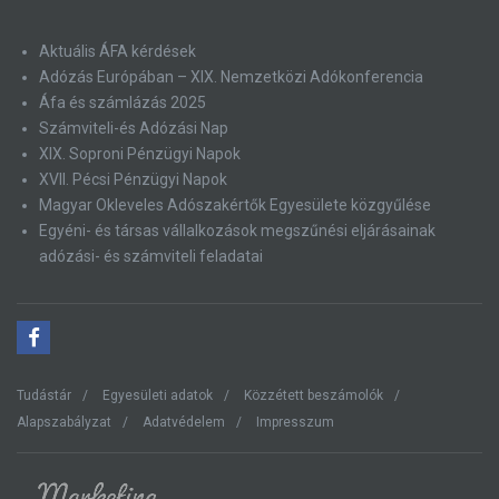
Aktuális ÁFA kérdések
Adózás Európában – XIX. Nemzetközi Adókonferencia
Áfa és számlázás 2025
Számviteli-és Adózási Nap
XIX. Soproni Pénzügyi Napok
XVII. Pécsi Pénzügyi Napok
Magyar Okleveles Adószakértők Egyesülete közgyűlése
Egyéni- és társas vállalkozások megszűnési eljárásainak
adózási- és számviteli feladatai
Tudástár
Egyesületi adatok
Közzétett beszámolók
Alapszabályzat
Adatvédelem
Impresszum