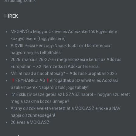
Szakdolgozatok
HÍREK
MEGHÍVÓ a Magyar Okleveles Adószakértők Egyesülete
közgyűlésére (taggyűlésére)
A XVIII. Pécsi Pénzügyi Napok több mint konferencia:
hagyomány és feltöltődés!
2026. március 26-27-én megrendezésre került az Adózás
Európában – XX. Nemzetközi Adókonferencia!
Mit lát rólad az adóhatóság? – Adózás Európában 2026
EGYHANGÚLAG
elfogadták a Számviteli és Adózási
Szakemberek Napjáról szóló jogszabályt!
Exkluzív beszélgetés az I. SZASZ napról – hogyan született
meg a szakma közös ünnepe?
Arany díszoklevelet vehetett át a MOKLASZ elnöke a NAV
napja díszünnepségén!
20 éves a MOKLASZ!