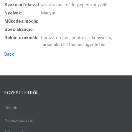
Szakmai fokozat:
vállalkozási mérlegképes könyvelő
Nyelvek:
Magyar
Működés módja:
Specializáció:
Rokon szakmák:
bérszámfejtés, controller, könyvelés,
társadalombiztosítási ügyintézés
Back
EGYESÜLETRŐL
Rólunk
Alapszabályzat