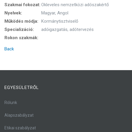
Szakmai fokozat:
Okleveles nemzetközi adószakértő
Nyelvek:
Magyar, Angol
Működés módja:
Kormánytisztviselő
Specializáció:
adóigazgatás, adótervezés
Rokon szakmák:
Back
EGYESÜLETRŐL
Rólunk
Alapszabályzat
Etikai szabályzat