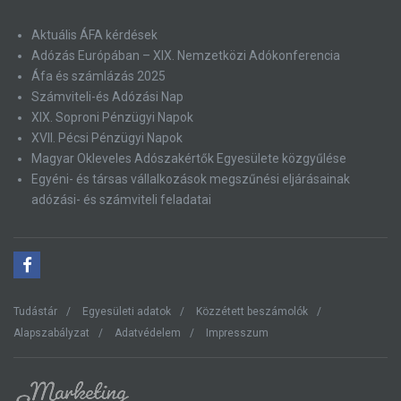
Aktuális ÁFA kérdések
Adózás Európában – XIX. Nemzetközi Adókonferencia
Áfa és számlázás 2025
Számviteli-és Adózási Nap
XIX. Soproni Pénzügyi Napok
XVII. Pécsi Pénzügyi Napok
Magyar Okleveles Adószakértők Egyesülete közgyűlése
Egyéni- és társas vállalkozások megszűnési eljárásainak
adózási- és számviteli feladatai
Tudástár
Egyesületi adatok
Közzétett beszámolók
Alapszabályzat
Adatvédelem
Impresszum