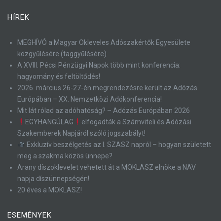
HÍREK
MEGHÍVÓ a Magyar Okleveles Adószakértők Egyesülete
közgyűlésére (taggyűlésére)
A XVIII. Pécsi Pénzügyi Napok több mint konferencia:
hagyomány és feltöltődés!
2026. március 26-27-én megrendezésre került az Adózás
Európában – XX. Nemzetközi Adókonferencia!
Mit lát rólad az adóhatóság? – Adózás Európában 2026
EGYHANGÚLAG
elfogadták a Számviteli és Adózási
Szakemberek Napjáról szóló jogszabályt!
Exkluzív beszélgetés az I. SZASZ napról – hogyan született
meg a szakma közös ünnepe?
Arany díszoklevelet vehetett át a MOKLASZ elnöke a NAV
napja díszünnepségén!
20 éves a MOKLASZ!
ESEMÉNYEK