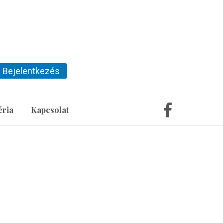
Bejelentkezés
éria
Kapcsolat