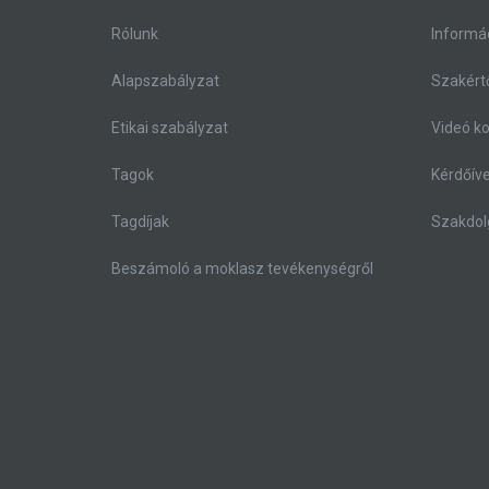
Rólunk
Informá
Alapszabályzat
Szakértő
Etikai szabályzat
Videó k
Tagok
Kérdőív
Tagdíjak
Szakdol
Beszámoló a moklasz tevékenységről