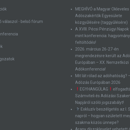
ciók
MEGHÍVÓ a Magyar Okleveles
Adószakértők Egyesülete
 válaszol - belső fórum
közgyűlésére (taggyűlésére)
A XVIII. Pécsi Pénzügyi Napok
onferencia
mint konferencia: hagyomány
feltöltődés!
ek
2026. március 26-27-én
megrendezésre került az Ad
gozatok
Európában – XX. Nemzetközi
Adókonferencia!
Mit lát rólad az adóhatóság? 
Adózás Európában 2026
EGYHANGÚLAG
elfogadt
Számviteli és Adózási Szak
Napjáról szóló jogszabályt!
Exkluzív beszélgetés az I.
napról – hogyan született me
szakma közös ünnepe?
Arany díszoklevelet vehetett 