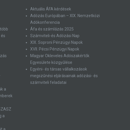
Aktuális ÁFA kérdések
Adózás Európában – XIX. Nemzetközi
Adókonferencia
 több
Áfa és számlázás 2025
 és
Számviteli-és Adózási Nap
XIX. Soproni Pénzügyi Napok
XVII. Pécsi Pénzügyi Napok
ózás
Magyar Okleveles Adószakértők
Egyesülete közgyűlése
Egyéni- és társas vállalkozások
–
megszűnési eljárásainak adózási- és
számviteli feladatai
ák a
emberek
 SZASZ
g a
át a