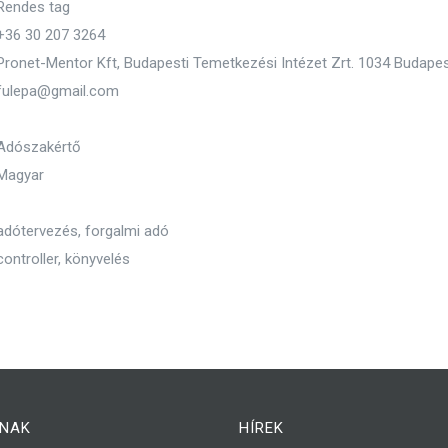
Rendes tag
+36 30 207 3264
Pronet-Mentor Kft, Budapesti Temetkezési Intézet Zrt. 1034 Budape
fulepa@gmail.com
Adószakértő
Magyar
adótervezés, forgalmi adó
controller, könyvelés
NAK
HÍREK