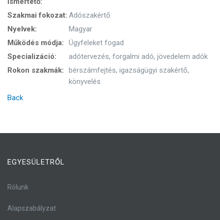
Ismertető:
Szakmai fokozat:
Adószakértő
Nyelvek:
Magyar
Működés módja:
Ügyfeleket fogad
Specializáció:
adótervezés, forgalmi adó, jövedelem adók
Rokon szakmák:
bérszámfejtés, igazságügyi szakértő,
könyvelés
Back
EGYESÜLETRŐL
Rólunk
Alapszabályzat