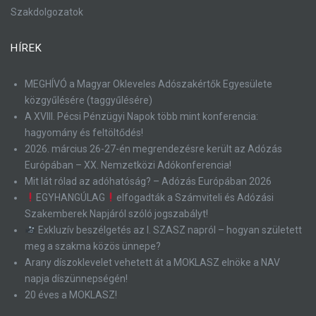
Szakdolgozatok
HÍREK
MEGHÍVÓ a Magyar Okleveles Adószakértők Egyesülete
közgyűlésére (taggyűlésére)
A XVIII. Pécsi Pénzügyi Napok több mint konferencia:
hagyomány és feltöltődés!
2026. március 26-27-én megrendezésre került az Adózás
Európában – XX. Nemzetközi Adókonferencia!
Mit lát rólad az adóhatóság? – Adózás Európában 2026
EGYHANGÚLAG
elfogadták a Számviteli és Adózási
Szakemberek Napjáról szóló jogszabályt!
Exkluzív beszélgetés az I. SZASZ napról – hogyan született
meg a szakma közös ünnepe?
Arany díszoklevelet vehetett át a MOKLASZ elnöke a NAV
napja díszünnepségén!
20 éves a MOKLASZ!