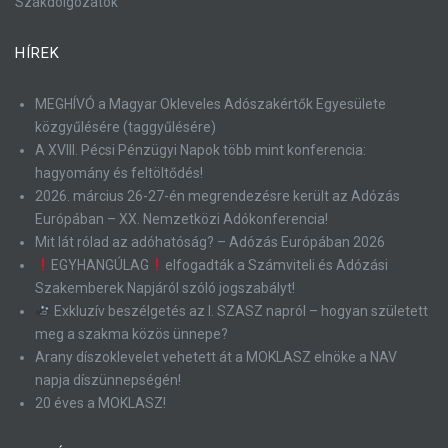
Szakdolgozatok
HÍREK
MEGHÍVÓ a Magyar Okleveles Adószakértők Egyesülete
közgyűlésére (taggyűlésére)
A XVIII. Pécsi Pénzügyi Napok több mint konferencia:
hagyomány és feltöltődés!
2026. március 26-27-én megrendezésre került az Adózás
Európában – XX. Nemzetközi Adókonferencia!
Mit lát rólad az adóhatóság? – Adózás Európában 2026
EGYHANGÚLAG
elfogadták a Számviteli és Adózási
Szakemberek Napjáról szóló jogszabályt!
Exkluzív beszélgetés az I. SZASZ napról – hogyan született
meg a szakma közös ünnepe?
Arany díszoklevelet vehetett át a MOKLASZ elnöke a NAV
napja díszünnepségén!
20 éves a MOKLASZ!