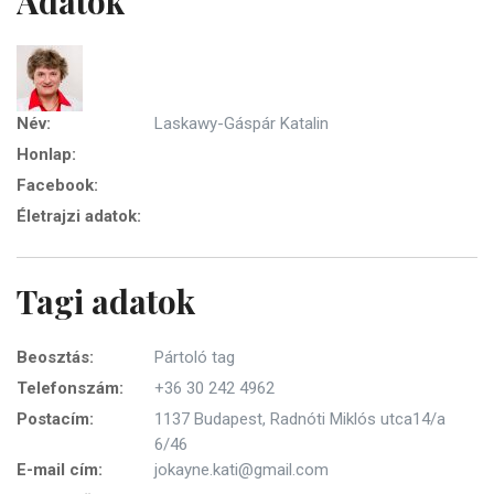
Adatok
Név:
Laskawy-Gáspár Katalin
Honlap:
Facebook:
Életrajzi adatok:
Tagi adatok
Beosztás:
Pártoló tag
Telefonszám:
+36 30 242 4962
Postacím:
1137 Budapest, Radnóti Miklós utca14/a
6/46
E-mail cím:
jokayne.kati@gmail.com