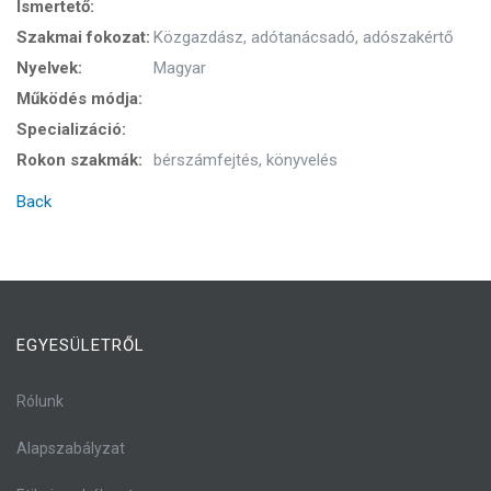
Ismertető:
Szakmai fokozat:
Közgazdász, adótanácsadó, adószakértő
Nyelvek:
Magyar
Működés módja:
Specializáció:
Rokon szakmák:
bérszámfejtés, könyvelés
Back
EGYESÜLETRŐL
Rólunk
Alapszabályzat