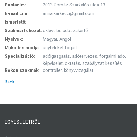
Postacím:
2013 Pomáz Szarkaláb utca 13.
E-mail cím:
anna.karkecz@gmail.com
Ismertető:
Szakmai fokozat:
okleveles adószakértő
Nyelvek:
Magyar, Angol
Működés módja:
ügyfeleket fogad
Specializáció:
adóigazgatás, adótervezés, forgalmi adó,
képviselet, oktatás, szabályzat készítés
Rokon szakmák:
controller, könyvvizsgálat
Back
EGYESÜLETRŐL