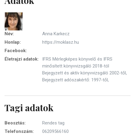
Adatok
Név:
Anna Karkecz
Honlap:
https://moklasz.hu
Facebook:
Életrajzi adatok:
IFRS Mérlegképes könyvelő és IFRS
minősített könyvvizsgáló 2018-tól
Bejegyzett és aktív könyvvizsgáló 2002-től,
Bejegyzett adószakértő: 1997-től,
Tagi adatok
Beosztás:
Rendes tag
Telefonszám:
06209566160