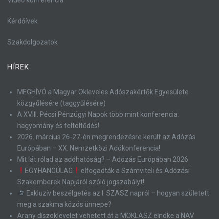
Kérdőívek
Szakdolgozatok
HÍREK
MEGHÍVÓ a Magyar Okleveles Adószakértők Egyesülete
közgyűlésére (taggyűlésére)
A XVIII. Pécsi Pénzügyi Napok több mint konferencia:
hagyomány és feltöltődés!
2026. március 26-27-én megrendezésre került az Adózás
Európában – XX. Nemzetközi Adókonferencia!
Mit lát rólad az adóhatóság? – Adózás Európában 2026
EGYHANGÚLAG
elfogadták a Számviteli és Adózási
Szakemberek Napjáról szóló jogszabályt!
Exkluzív beszélgetés az I. SZASZ napról – hogyan született
meg a szakma közös ünnepe?
Arany díszoklevelet vehetett át a MOKLASZ elnöke a NAV