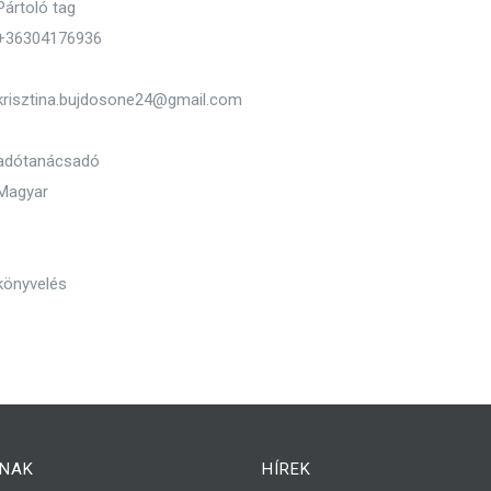
Pártoló tag
+36304176936
krisztina.bujdosone24@gmail.com
adótanácsadó
Magyar
könyvelés
NAK
HÍREK