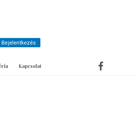
Bejelentkezés
éria
Kapcsolat