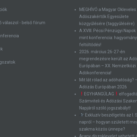
ciók
MEGHÍVÓ a Magyar Okleveles
Adószakértők Egyesülete
 válaszol - belső fórum
közgyűlésére (taggyűlésére)
A XVIII. Pécsi Pénzügyi Napok
onferencia
mint konferencia: hagyomány
feltöltődés!
ek
2026. március 26-27-én
megrendezésre került az Ad
gozatok
Európában – XX. Nemzetközi
Adókonferencia!
Mit lát rólad az adóhatóság? 
Adózás Európában 2026
EGYHANGÚLAG
elfogadt
Számviteli és Adózási Szak
Napjáról szóló jogszabályt!
Exkluzív beszélgetés az I.
napról – hogyan született me
szakma közös ünnepe?
Arany díszoklevelet vehetett 