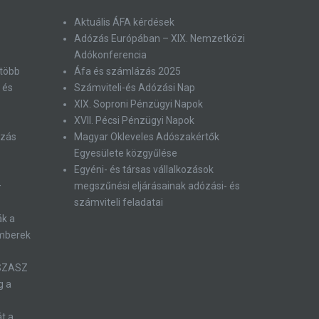
Aktuális ÁFA kérdések
Adózás Európában – XIX. Nemzetközi
Adókonferencia
 több
Áfa és számlázás 2025
 és
Számviteli-és Adózási Nap
XIX. Soproni Pénzügyi Napok
XVII. Pécsi Pénzügyi Napok
ózás
Magyar Okleveles Adószakértők
Egyesülete közgyűlése
Egyéni- és társas vállalkozások
–
megszűnési eljárásainak adózási- és
számviteli feladatai
ák a
emberek
 SZASZ
g a
át a