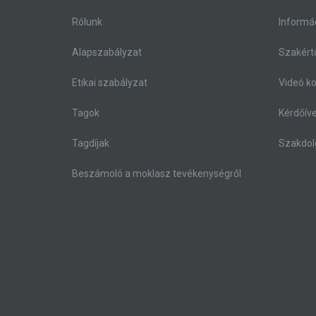
Rólunk
Informá
Alapszabályzat
Szakértő
Etikai szabályzat
Videó k
Tagok
Kérdőív
Tagdíjak
Szakdol
Beszámoló a moklasz tevékenységről