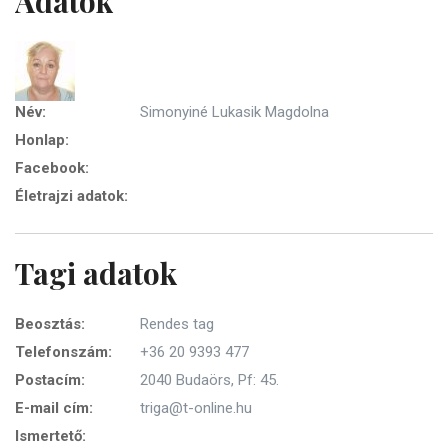
Adatok
Név:
Simonyiné Lukasik Magdolna
Honlap:
Facebook:
Életrajzi adatok:
Tagi adatok
Beosztás:
Rendes tag
Telefonszám:
+36 20 9393 477
Postacím:
2040 Budaörs, Pf: 45.
E-mail cím:
triga@t-online.hu
Ismertető: