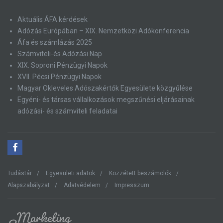
Aktuális ÁFA kérdések
Adózás Európában – XIX. Nemzetközi Adókonferencia
Áfa és számlázás 2025
Számviteli-és Adózási Nap
XIX. Soproni Pénzügyi Napok
XVII. Pécsi Pénzügyi Napok
Magyar Okleveles Adószakértők Egyesülete közgyűlése
Egyéni- és társas vállalkozások megszűnési eljárásainak
adózási- és számviteli feladatai
Tudástár
Egyesületi adatok
Közzétett beszámolók
Alapszabályzat
Adatvédelem
Impresszum