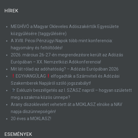
HÍREK
MEGHÍVÓ a Magyar Okleveles Adószakértők Egyesülete
közgyűlésére (taggyűlésére)
A XVIII. Pécsi Pénzügyi Napok több mint konferencia:
hagyomány és feltöltődés!
2026. március 26-27-én megrendezésre került az Adózás
Európában – XX. Nemzetközi Adókonferencia!
Mit lát rólad az adóhatóság? – Adózás Európában 2026
EGYHANGÚLAG
elfogadták a Számviteli és Adózási
Szakemberek Napjáról szóló jogszabályt!
Exkluzív beszélgetés az I. SZASZ napról – hogyan született
meg a szakma közös ünnepe?
Arany díszoklevelet vehetett át a MOKLASZ elnöke a NAV
napja díszünnepségén!
20 éves a MOKLASZ!
ESEMÉNYEK