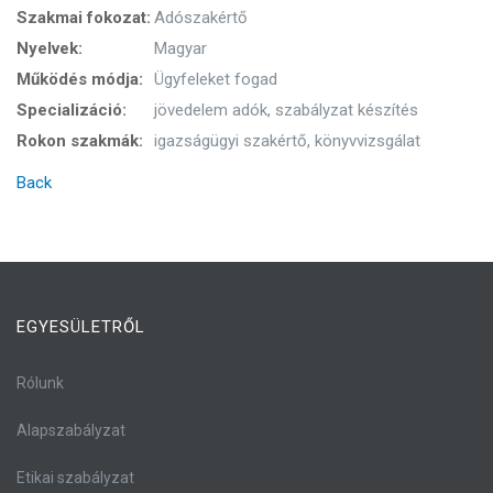
Szakmai fokozat:
Adószakértő
Nyelvek:
Magyar
Működés módja:
Ügyfeleket fogad
Specializáció:
jövedelem adók, szabályzat készítés
Rokon szakmák:
igazságügyi szakértő, könyvvizsgálat
Back
EGYESÜLETRŐL
Rólunk
Alapszabályzat
Etikai szabályzat