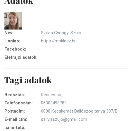
Adatok
Név:
Szilvia Gyöngyi Szujó
Honlap:
https://moklasz.hu
Facebook:
Életrajzi adatok:
Tagi adatok
Beosztás:
Rendes tag
Telefonszám:
06303498789
Postacím:
6000 Kecskemét Ballószög tanya 307/B
E-mail cím:
szilviaszujo@gmail.com
Ismertető: