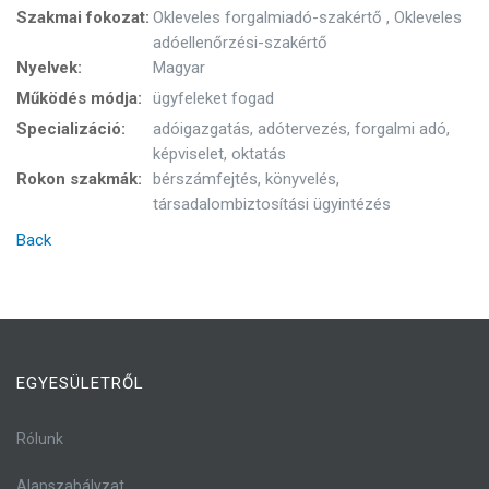
Szakmai fokozat:
Okleveles forgalmiadó-szakértő , Okleveles
adóellenőrzési-szakértő
Nyelvek:
Magyar
Működés módja:
ügyfeleket fogad
Specializáció:
adóigazgatás, adótervezés, forgalmi adó,
képviselet, oktatás
Rokon szakmák:
bérszámfejtés, könyvelés,
társadalombiztosítási ügyintézés
Back
EGYESÜLETRŐL
Rólunk
Alapszabályzat