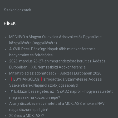
Szakdolgozatok
HÍREK
MEGHÍVÓ a Magyar Okleveles Adószakértők Egyesülete
közgyűlésére (taggyűlésére)
A XVIII. Pécsi Pénzügyi Napok több mint konferencia:
hagyomány és feltöltődés!
2026. március 26-27-én megrendezésre került az Adózás
Európában – XX. Nemzetközi Adókonferencia!
Mit lát rólad az adóhatóság? – Adózás Európában 2026
EGYHANGÚLAG
elfogadták a Számviteli és Adózási
Szakemberek Napjáról szóló jogszabályt!
Exkluzív beszélgetés az I. SZASZ napról – hogyan született
meg a szakma közös ünnepe?
Arany díszoklevelet vehetett át a MOKLASZ elnöke a NAV
napja díszünnepségén!
20 éves a MOKLASZ!