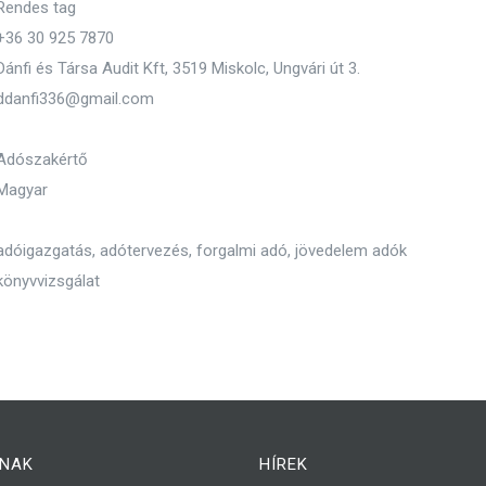
Rendes tag
+36 30 925 7870
Dánfi és Társa Audit Kft, 3519 Miskolc, Ungvári út 3.
ddanfi336@gmail.com
Adószakértő
Magyar
adóigazgatás, adótervezés, forgalmi adó, jövedelem adók
könyvvizsgálat
NAK
HÍREK