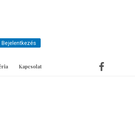
Bejelentkezés
éria
Kapcsolat