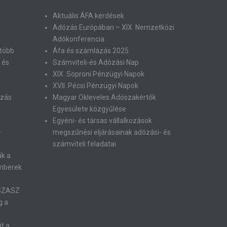
Aktuális ÁFA kérdések
Adózás Európában – XIX. Nemzetközi
Adókonferencia
 több
Áfa és számlázás 2025
 és
Számviteli-és Adózási Nap
XIX. Soproni Pénzügyi Napok
XVII. Pécsi Pénzügyi Napok
ózás
Magyar Okleveles Adószakértők
Egyesülete közgyűlése
Egyéni- és társas vállalkozások
–
megszűnési eljárásainak adózási- és
számviteli feladatai
ák a
emberek
 SZASZ
g a
át a