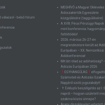
ciók
MEGHÍVÓ a Magyar Okleveles
Adószakértők Egyesülete
 válaszol - belső fórum
közgyűlésére (taggyűlésére)
A XVIII. Pécsi Pénzügyi Napok
onferencia
mint konferencia: hagyomány
feltöltődés!
ek
2026. március 26-27-én
megrendezésre került az Ad
gozatok
Európában – XX. Nemzetközi
Adókonferencia!
Mit lát rólad az adóhatóság? 
Adózás Európában 2026
EGYHANGÚLAG
elfogadt
Számviteli és Adózási Szak
Napjáról szóló jogszabályt!
Exkluzív beszélgetés az I.
napról – hogyan született me
szakma közös ünnepe?
Arany díszoklevelet vehetett 