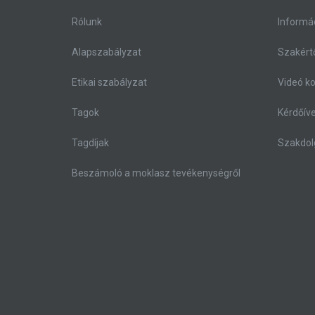
Rólunk
Informá
Alapszabályzat
Szakértő
Etikai szabályzat
Videó k
Tagok
Kérdőív
Tagdíjak
Szakdol
Beszámoló a moklasz tevékenységről