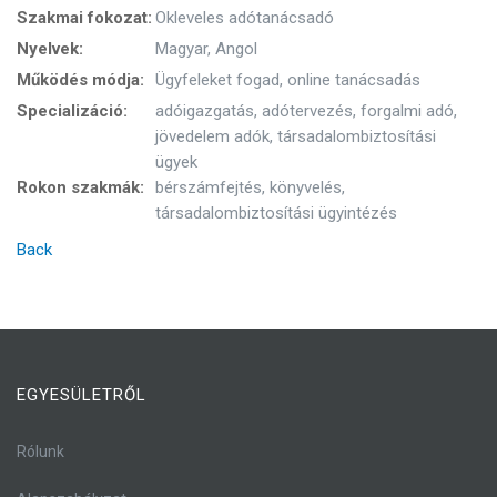
Szakmai fokozat:
Okleveles adótanácsadó
Nyelvek:
Magyar, Angol
Működés módja:
Ügyfeleket fogad, online tanácsadás
Specializáció:
adóigazgatás, adótervezés, forgalmi adó,
jövedelem adók, társadalombiztosítási
ügyek
Rokon szakmák:
bérszámfejtés, könyvelés,
társadalombiztosítási ügyintézés
Back
EGYESÜLETRŐL
Rólunk