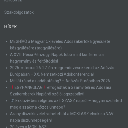
Szakdolgozatok
HÍREK
MEGHÍVÓ a Magyar Okleveles Adószakértők Egyesülete
közgyűlésére (taggyűlésére)
A XVIII. Pécsi Pénzügyi Napok több mint konferencia:
hagyomány és feltöltődés!
2026. március 26-27-én megrendezésre került az Adózás
Európában – XX. Nemzetközi Adókonferencia!
Mit lát rólad az adóhatóság? – Adózás Európában 2026
EGYHANGÚLAG
elfogadták a Számviteli és Adózási
Szakemberek Napjáról szóló jogszabályt!
Exkluzív beszélgetés az I. SZASZ napról – hogyan született
meg a szakma közös ünnepe?
Arany díszoklevelet vehetett át a MOKLASZ elnöke a NAV
napja díszünnepségén!
20 éves a MOKLASZ!