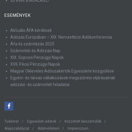
20 éves a MOKLASZ!
ESEMÉNYEK
Aktuális ÁFA kérdések
Adózás Európában – XIX. Nemzetközi Adókonferencia
Áfa és számlázás 2025
Számviteli-és Adózási Nap
XIX. Soproni Pénzügyi Napok
XVII. Pécsi Pénzügyi Napok
Magyar Okleveles Adószakértők Egyesülete közgyűlése
Egyéni- és társas vállalkozások megszűnési eljárásainak
adózási- és számviteli feladatai
Tudástár
Egyesületi adatok
Közzétett beszámolók
Alapszabályzat
Adatvédelem
Impresszum