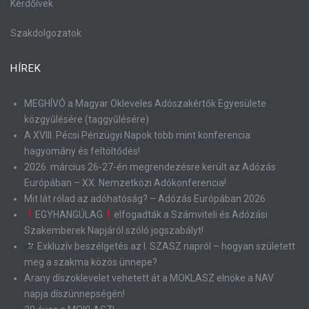
Kérdőívek
Szakdolgozatok
HÍREK
MEGHÍVÓ a Magyar Okleveles Adószakértők Egyesülete
közgyűlésére (taggyűlésére)
A XVIII. Pécsi Pénzügyi Napok több mint konferencia:
hagyomány és feltöltődés!
2026. március 26-27-én megrendezésre került az Adózás
Európában – XX. Nemzetközi Adókonferencia!
Mit lát rólad az adóhatóság? – Adózás Európában 2026
EGYHANGÚLAG
elfogadták a Számviteli és Adózási
Szakemberek Napjáról szóló jogszabályt!
Exkluzív beszélgetés az I. SZASZ napról – hogyan született
meg a szakma közös ünnepe?
Arany díszoklevelet vehetett át a MOKLASZ elnöke a NAV
napja díszünnepségén!