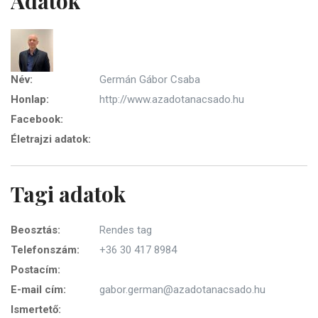
Adatok
Név:
Germán Gábor Csaba
Honlap:
http://www.azadotanacsado.hu
Facebook:
Életrajzi adatok:
Tagi adatok
Beosztás:
Rendes tag
Telefonszám:
+36 30 417 8984
Postacím:
E-mail cím:
gabor.german@azadotanacsado.hu
Ismertető: