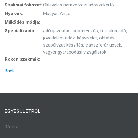
Szakmai fokozat:
Okleveles nemzetközi adószakértő
Nyelvek:
Magyar, Angol
Működés módja:
Specializáció:
adóigazgatás, adótervezés, forgalmi adó,
jövedelem adók, képviselet, oktatás,
szabályzat készítés, transzferár ügyek,
vagyongyarapodási vizsgálatok
Rokon szakmák:
Back
EGYESÜLETRŐL
Rólunk