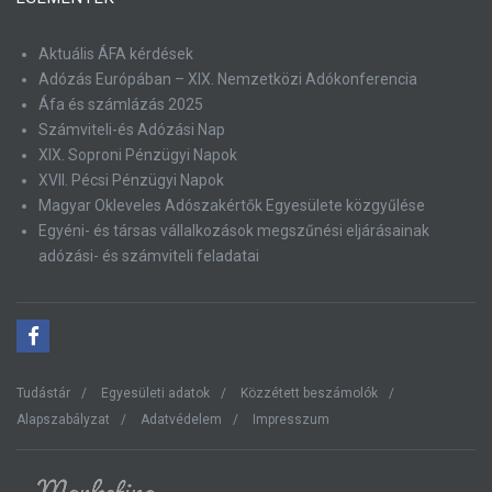
Aktuális ÁFA kérdések
Adózás Európában – XIX. Nemzetközi Adókonferencia
Áfa és számlázás 2025
Számviteli-és Adózási Nap
XIX. Soproni Pénzügyi Napok
XVII. Pécsi Pénzügyi Napok
Magyar Okleveles Adószakértők Egyesülete közgyűlése
Egyéni- és társas vállalkozások megszűnési eljárásainak
adózási- és számviteli feladatai
Tudástár
Egyesületi adatok
Közzétett beszámolók
Alapszabályzat
Adatvédelem
Impresszum