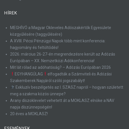
HÍREK
MEGHÍVÓ a Magyar Okleveles Adószakértők Egyesülete
közgyűlésére (taggyűlésére)
A XVIII. Pécsi Pénzügyi Napok több mint konferencia:
hagyomány és feltöltődés!
2026. március 26-27-én megrendezésre került az Adózás
Európában – XX. Nemzetközi Adókonferencia!
Mit lát rólad az adóhatóság? – Adózás Európában 2026
EGYHANGÚLAG
elfogadták a Számviteli és Adózási
Szakemberek Napjáról szóló jogszabályt!
Exkluzív beszélgetés az I. SZASZ napról – hogyan született
meg a szakma közös ünnepe?
Arany díszoklevelet vehetett át a MOKLASZ elnöke a NAV
napja díszünnepségén!
20 éves a MOKLASZ!
ESEMÉNYEK